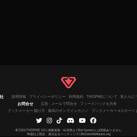
社
採用情報
プライバシーポリシー
利用規約
THESPIKEについて
私たちに
お問合せ
広告
メールで問合せ
フィードバックを共有
ブックメーカー 賭け方
最高のオンラインカジノ
ブックメーカー eスポーツ
©
2026 THESPIKE.GG | 無断複製・転用禁止 | Riot Gamesとは関係ありません
18歳以上限定、責任あるベッティング | BeGambleAware.org