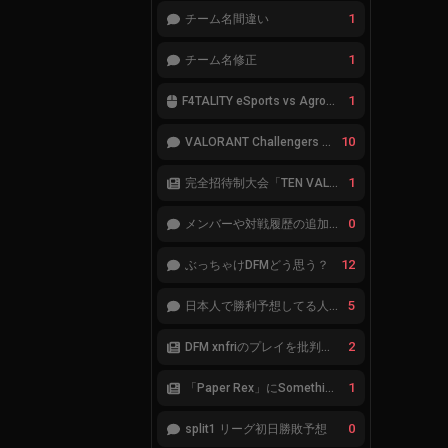
1
チーム名間違い
1
チーム名修正
1
F4TALITY eSports vs Agropesca Jacaré
10
VALORANT Challengers 2023: Japan Split 1 MAIN STAGE TIER表
1
完全招待制大会「TEN VALORANT Global Invitaional 2023」が韓国で開催
0
メンバーや対戦履歴の追加が必要です。
12
ぶっちゃけDFMどう思う？
5
日本人で勝利予想してる人集合
2
DFM xnfriのプレイを批判したアナリストにFnatic Boasterが反応「DFMは仕組みの強化が必要なだけ」
1
「Paper Rex」にSomethingが加入
0
split1 リーグ初日勝敗予想