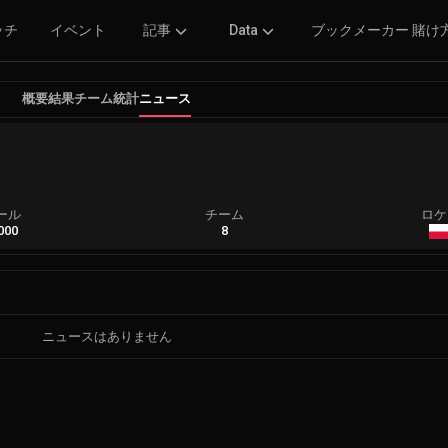
ッチ
イベント
記事
Data
ブックメーカー 賭け
概要
結果
チーム
統計
ニュース
ール
チーム
ロケ
000
8
ニュースはありません