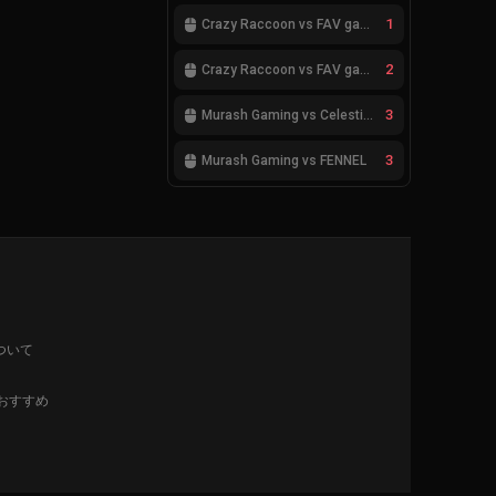
1
Crazy Raccoon vs FAV gaming
2
Crazy Raccoon vs FAV gaming
3
Murash Gaming vs Celestials
3
Murash Gaming vs FENNEL
ついて
 おすすめ