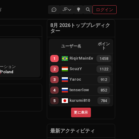
方
JP
ログイン
8月 2026トッププレディク
ター
ポイン
ユーザー名
ト
RiqirMainEvie
1
1458
ーション
ScuzY
2
1122
Poland
Yaroc
3
912
tenserlow
4
852
kurumi810
5
784
更に表示
最新アクティビティ