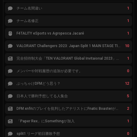
1
チーム名間違い
1
チーム名修正
1
F4TALITY eSports vs Agropesca Jacaré
10
VALORANT Challengers 2023: Japan Split 1 MAIN STAGE TIER表
1
完全招待制大会「TEN VALORANT Global Invitaional 2023」が韓国で開催
0
メンバーや対戦履歴の追加が必要です。
12
ぶっちゃけDFMどう思う？
5
日本人で勝利予想してる人集合
2
DFM xnfriのプレイを批判したアナリストにFnatic Boasterが反応「DFMは仕組みの強化が必要なだけ」
1
「Paper Rex」にSomethingが加入
0
split1 リーグ初日勝敗予想