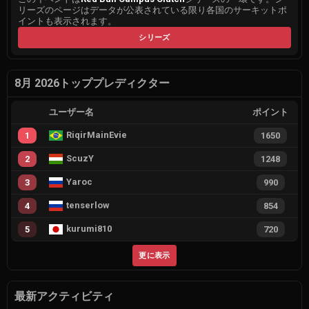
リーズのページはデータが公表されている限り各国のサーキットポ
イントも表示されます。
シリーズ
8月 2026トッププレディクター
ユーザー名
ポイント
RiqirMainEvie
1
1650
ScuzY
2
1248
Yaroc
3
990
tenserlow
4
854
kurumi810
5
720
更に表示
最新アクティビティ