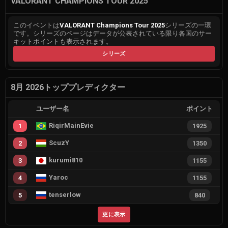
VALORANT CHAMPIONS TOUR 2025
このイベントは
VALORANT Champions Tour 2025
シリーズの一環
です。シリーズのページはデータが公表されている限り各国のサー
キットポイントも表示されます。
シリーズ
8月 2026トッププレディクター
ユーザー名
ポイント
RiqirMainEvie
1
1925
ScuzY
2
1350
kurumi810
3
1155
Yaroc
4
1155
tenserlow
5
840
更に表示