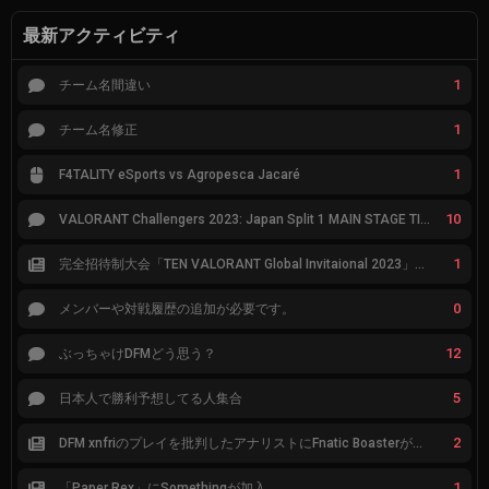
最新アクティビティ
1
チーム名間違い
1
チーム名修正
1
F4TALITY eSports vs Agropesca Jacaré
10
VALORANT Challengers 2023: Japan Split 1 MAIN STAGE TIER表
1
完全招待制大会「TEN VALORANT Global Invitaional 2023」が韓国で開催
0
メンバーや対戦履歴の追加が必要です。
12
ぶっちゃけDFMどう思う？
5
日本人で勝利予想してる人集合
2
DFM xnfriのプレイを批判したアナリストにFnatic Boasterが反応「DFMは仕組みの強化が必要なだけ」
1
「Paper Rex」にSomethingが加入