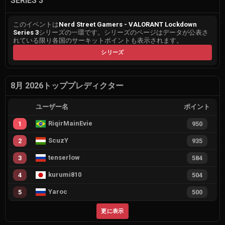
SERIES 3
このイベントは
Nerd Street Gamers - VALORANT Lockdown
Series 3
シリーズの一環です。シリーズのページはデータが公表さ
れている限り各国のサーキットポイントも表示されます。
シリーズ
8月 2026トッププレディクター
ユーザー名
ポイント
RiqirMainEvie
1
950
ScuzY
2
935
tenserlow
3
584
kurumi810
4
504
Yaroc
5
500
更に表示