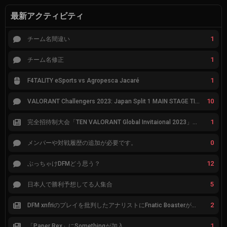
最新アクティビティ
1
チーム名間違い
1
チーム名修正
1
F4TALITY eSports vs Agropesca Jacaré
10
VALORANT Challengers 2023: Japan Split 1 MAIN STAGE TIER表
1
完全招待制大会「TEN VALORANT Global Invitaional 2023」が韓国で開催
0
メンバーや対戦履歴の追加が必要です。
12
ぶっちゃけDFMどう思う？
5
日本人で勝利予想してる人集合
2
DFM xnfriのプレイを批判したアナリストにFnatic Boasterが反応「DFMは仕組みの強化が必要なだけ」
1
「Paper Rex」にSomethingが加入