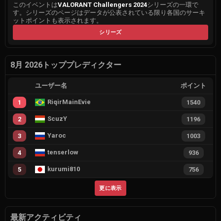
このイベントは
VALORANT Challengers 2024
シリーズの一環で
す。シリーズのページはデータが公表されている限り各国のサーキ
ットポイントも表示されます。
シリーズ
8月 2026トッププレディクター
ユーザー名
ポイント
RiqirMainEvie
1
1540
ScuzY
2
1196
Yaroc
3
1003
tenserlow
4
936
kurumi810
5
756
更に表示
最新アクティビティ