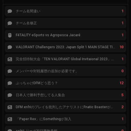
1
チーム名間違い
1
チーム名修正
1
F4TALITY eSports vs Agropesca Jacaré
10
VALORANT Challengers 2023: Japan Split 1 MAIN STAGE TIER表
1
完全招待制大会「TEN VALORANT Global Invitaional 2023」が韓国で開催
0
メンバーや対戦履歴の追加が必要です。
12
ぶっちゃけDFMどう思う？
5
日本人で勝利予想してる人集合
2
DFM xnfriのプレイを批判したアナリストにFnatic Boasterが反応「DFMは仕組みの強化が必要なだけ」
1
「Paper Rex」にSomethingが加入
0