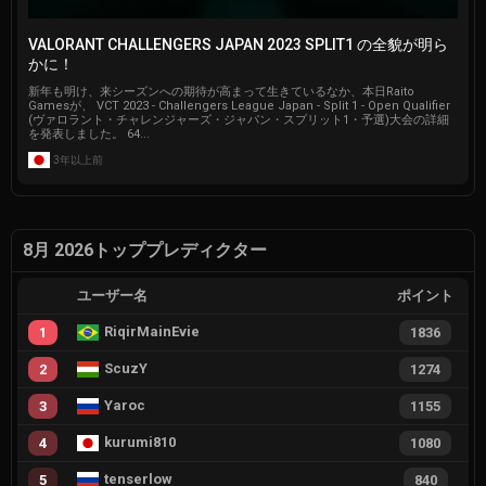
VALORANT CHALLENGERS JAPAN 2023 SPLIT1 の全貌が明ら
かに！
新年も明け、来シーズンへの期待が高まって生きているなか、本日Raito
Gamesが、 VCT 2023 - Challengers League Japan - Split 1 - Open Qualifier
(ヴァロラント・チャレンジャーズ・ジャパン・スプリット1・予選)大会の詳細
を発表しました。 64...
3年以上前
8月 2026トッププレディクター
ユーザー名
ポイント
RiqirMainEvie
1
1836
ScuzY
2
1274
Yaroc
3
1155
kurumi810
4
1080
tenserlow
5
840