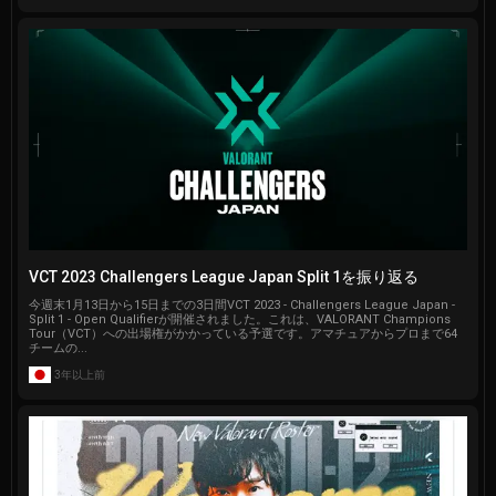
VCT 2023 Challengers League Japan Split 1を振り返る
今週末1月13日から15日までの3日間VCT 2023 - Challengers League Japan -
Split 1 - Open Qualifierが開催されました。これは、VALORANT Champions
Tour（VCT）への出場権がかかっている予選です。アマチュアからプロまで64
チームの...
3年以上前