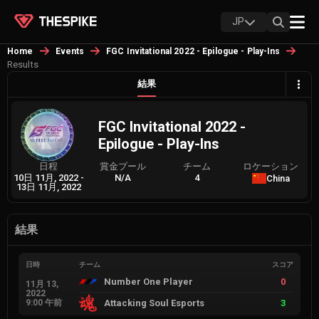
JP
Home
Events
FGC Invitational 2022 - Epilogue - Play-Ins
Results
結果
FGC Invitational 2022 -
Epilogue - Play-Ins
日程
賞金プール
チーム
ロケーション
10日 11月, 2022
-
N/A
4
China
13日 11月, 2022
結果
日時
チーム
スコア
Number One Player
0
11月 13,
2022
9:00 午前
Attacking Soul Esports
3