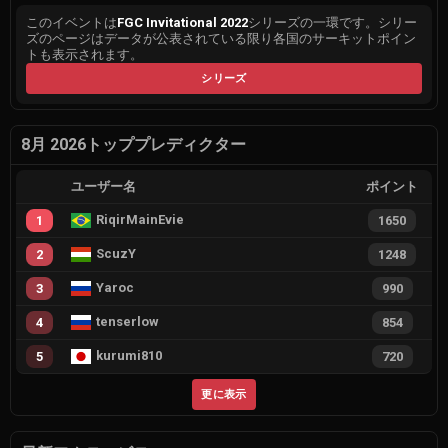
このイベントは
FGC Invitational 2022
シリーズの一環です。シリー
ズのページはデータが公表されている限り各国のサーキットポイン
トも表示されます。
シリーズ
8月 2026トッププレディクター
ユーザー名
ポイント
RiqirMainEvie
1
1650
ScuzY
2
1248
Yaroc
3
990
tenserlow
4
854
kurumi810
5
720
更に表示