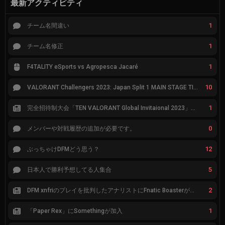
最新アクティビティ
1
チーム名間違い
1
チーム名修正
1
F4TALITY eSports vs Agropesca Jacaré
10
VALORANT Challengers 2023: Japan Split 1 MAIN STAGE TIER表
1
完全招待制大会「TEN VALORANT Global Invitaional 2023」が韓国で開催
0
メンバーや対戦履歴の追加が必要です。
12
ぶっちゃけDFMどう思う？
5
日本人で勝利予想してる人集合
2
DFM xnfriのプレイを批判したアナリストにFnatic Boasterが反応「DFMは仕組みの強化が必要なだけ」
1
「Paper Rex」にSomethingが加入