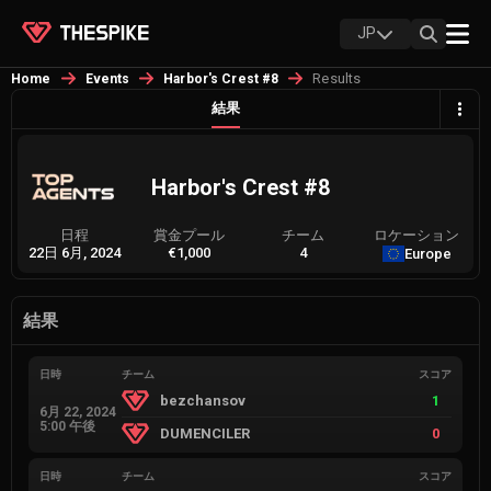
JP
Results
Home
Events
Harbor's Crest #8
結果
Harbor's Crest #8
日程
賞金プール
チーム
ロケーション
22日 6月, 2024
€1,000
4
Europe
結果
日時
チーム
スコア
bezchansov
1
6月 22, 2024
5:00 午後
DUMENCILER
0
日時
チーム
スコア