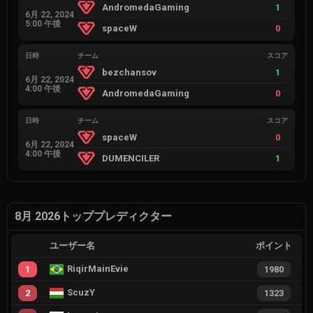
AndromedaGaming
1
6月 22, 2024
5:00 午後
spaceW
0
日時
チーム
スコア
bezchansov
1
6月 22, 2024
4:00 午後
AndromedaGaming
0
日時
チーム
スコア
spaceW
0
6月 22, 2024
4:00 午後
DUMENCILER
1
8月 2026トッププレディクター
ユーザー名
ポイント
RiqirMainEvie
1
1980
ScuzY
2
1323