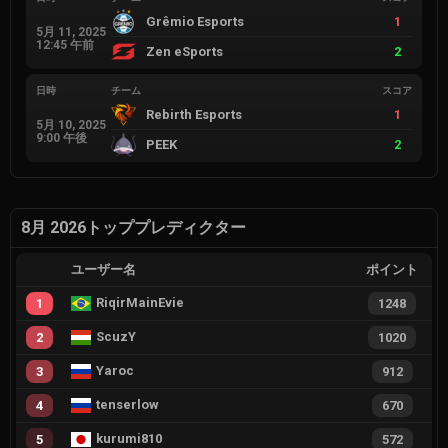
Grêmio Esports
1
5月 11, 2025
12:45 午前
Zen eSports
2
日時
チーム
スコア
Rebirth Esports
1
5月 10, 2025
9:00 午後
PEEK
2
8月 2026トッププレディクター
ユーザー名
ポイント
RiqirMainEvie
1
1248
ScuzY
2
1020
Yaroc
3
912
tenserlow
4
670
kurumi810
5
572