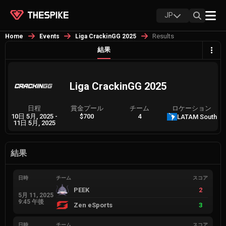
JP
Results
Home
Events
Liga CrackinGG 2025
結果
Liga CrackinGG 2025
日程
賞金プール
チーム
ロケーション
10日 5月, 2025
-
$700
4
LATAM South
11日 5月, 2025
結果
日時
チーム
スコア
PEEK
2
5月 11, 2025
9:45 午後
Zen eSports
3
日時
チーム
スコア