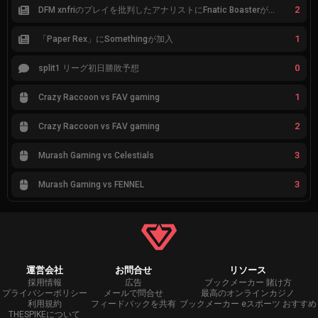
2
DFM xnfriのプレイを批判したアナリストにFnatic Boasterが反応「DFMは仕組みの強化が必要なだけ」
1
「Paper Rex」にSomethingが加入
0
split1 リーグ初日勝敗予想
1
Crazy Raccoon vs FAV gaming
2
Crazy Raccoon vs FAV gaming
3
Murash Gaming vs Celestials
3
Murash Gaming vs FENNEL
運営会社
お問合せ
リソース
採用情報
広告
ブックメーカー 賭け方
プライバシーポリシー
メールで問合せ
最高のオンラインカジノ
利用規約
フィードバックを共有
ブックメーカー eスポーツ おすすめ
THESPIKEについて