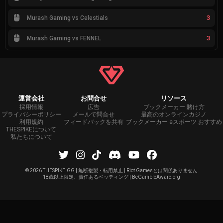
3
Murash Gaming vs Celestials
3
Murash Gaming vs FENNEL
運営会社
お問合せ
リソース
採用情報
広告
ブックメーカー 賭け方
プライバシーポリシー
メールで問合せ
最高のオンラインカジノ
利用規約
フィードバックを共有
ブックメーカー eスポーツ おすすめ
THESPIKEについて
私たちについて
©
2026 THESPIKE.GG | 無断複製・転用禁止 | Riot Gamesとは関係ありません
18歳以上限定、責任あるベッティング | BeGambleAware.org