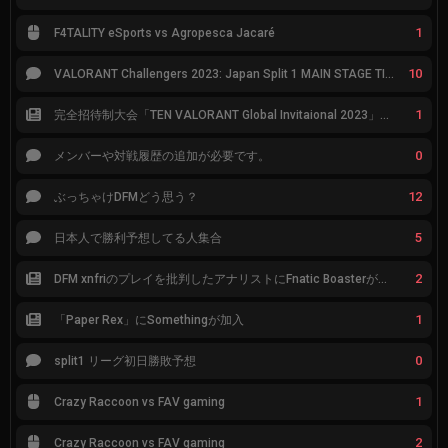
1
F4TALITY eSports vs Agropesca Jacaré
10
VALORANT Challengers 2023: Japan Split 1 MAIN STAGE TIER表
1
完全招待制大会「TEN VALORANT Global Invitaional 2023」が韓国で開催
0
メンバーや対戦履歴の追加が必要です。
12
ぶっちゃけDFMどう思う？
5
日本人で勝利予想してる人集合
2
DFM xnfriのプレイを批判したアナリストにFnatic Boasterが反応「DFMは仕組みの強化が必要なだけ」
1
「Paper Rex」にSomethingが加入
0
split1 リーグ初日勝敗予想
1
Crazy Raccoon vs FAV gaming
2
Crazy Raccoon vs FAV gaming