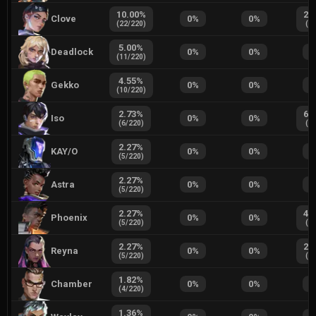
10.00
%
2.
Clove
0
%
0
%
(
22
/
220
)
(
1
/
5.00
%
Deadlock
0
%
0
%
0
(
11
/
220
)
4.55
%
Gekko
0
%
0
%
0
(
10
/
220
)
2.73
%
6.
Iso
0
%
0
%
(
6
/
220
)
(
3
/
2.27
%
KAY/O
0
%
0
%
0
(
5
/
220
)
2.27
%
Astra
0
%
0
%
0
(
5
/
220
)
2.27
%
4.
Phoenix
0
%
0
%
(
5
/
220
)
(
2
/
2.27
%
2.
Reyna
0
%
0
%
(
5
/
220
)
(
1
/
1.82
%
Chamber
0
%
0
%
0
(
4
/
220
)
1.36
%