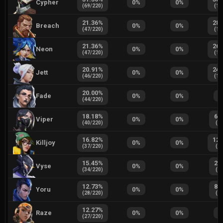
Cypher
0
%
0
%
(
69
/
220
)
(
19
21.36
%
28.
Breach
0
%
0
%
(
47
/
220
)
(
14
21.36
%
26.
Neon
0
%
0
%
(
47
/
220
)
(
13
20.91
%
24.
Jett
0
%
0
%
(
46
/
220
)
(
12
20.00
%
Fade
0
%
0
%
0
(
44
/
220
)
18.18
%
6.
Viper
0
%
0
%
(
40
/
220
)
(
3
/
16.82
%
12.
Killjoy
0
%
0
%
(
37
/
220
)
(
6
/
15.45
%
2.
Vyse
0
%
0
%
(
34
/
220
)
(
1
/
12.73
%
8.
Yoru
0
%
0
%
(
28
/
220
)
(
4
/
12.27
%
Raze
0
%
0
%
0
(
27
/
220
)