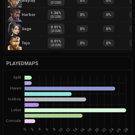
Waylay
0
%
0
%
0
(
3
/
220
)
1.36
%
Harbor
0
%
0
%
0
(
3
/
220
)
0.91
%
Sage
0
%
0
%
0
(
2
/
220
)
0.91
%
Tejo
0
%
0
%
0
(
2
/
220
)
PLAYEDMAPS