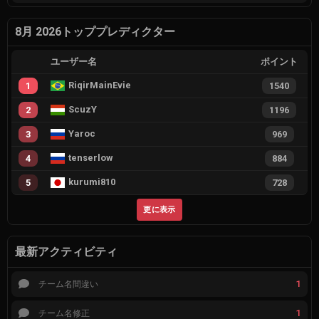
8月 2026トッププレディクター
ユーザー名
ポイント
RiqirMainEvie
1
1540
ScuzY
2
1196
Yaroc
3
969
tenserlow
4
884
kurumi810
5
728
更に表示
最新アクティビティ
1
チーム名間違い
1
チーム名修正