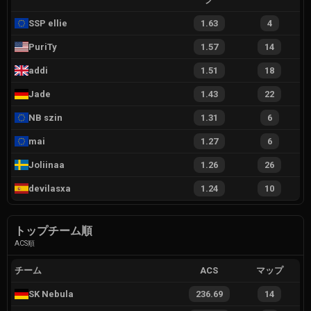
SSP ellie
1.63
4
PuriTy
1.57
14
addi
1.51
18
Jade
1.43
22
NB szin
1.31
6
mai
1.27
6
Joliinaa
1.26
26
devilasxa
1.24
10
トップチーム順
ACS順
チーム
ACS
マップ
SK Nebula
236.69
14