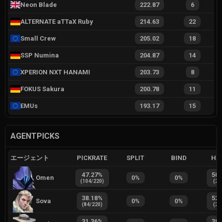
Neon Blade
222.87
6
ALTERNATE aTTaX Ruby
214.63
22
Small Crew
205.02
18
SSP Numina
204.87
14
XPERION NXT HANAMI
203.73
8
FOKUS Sakura
200.78
11
EMUs
193.17
15
AGENTPICKS
エージェント
PICKRATE
SPLIT
BIND
HA
47.27
%
50.
Omen
0
%
0
%
(
104
/
220
)
(
25
38.18
%
52.
Sova
0
%
0
%
(
84
/
220
)
(
26
31.36
%
38.