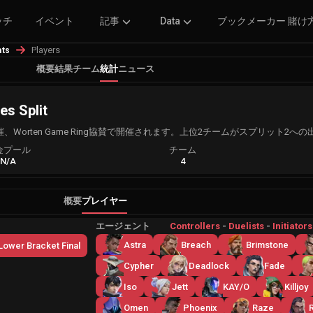
ッチ
イベント
記事
Data
ブックメーカー 賭け
Players
ats
概要
結果
チーム
統計
ニュース
es Split
gon主催、Worten Game Ring協賛で開催されます。上位2チームがスプリット
金プール
チーム
N/A
4
概要
プレイヤー
エージェント
Controllers
-
Duelists
-
Initiators
Astra
Breach
Brimstone
Lower Bracket Final
Cypher
Deadlock
Fade
Iso
Jett
KAY/O
Killjoy
Omen
Phoenix
Raze