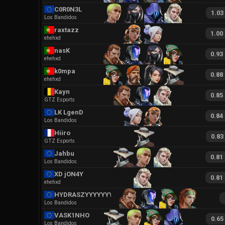
C0R0N3L
1.03
Los Bandidos
raxtazz
1.00
ehehxd
nasK
0.93
ehehxd
k0mpa
0.88
ehehxd
Kayn
0.85
GTZ Esports
LK LgenD
0.84
Los Bandidos
Hiiro
0.83
GTZ Esports
Jahbu
0.81
Los Bandidos
XD jON4Y
0.81
ehehxd
HYDRASZYYYYYYYYY
Los Bandidos
VASK1NHO
0.65
Los Bandidos