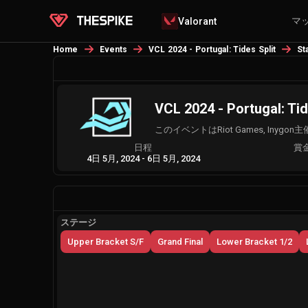
マ
Valorant
Home
Events
VCL 2024 - Portugal: Tides Split
St
VCL 2024 - Portugal: Tid
このイベントはRiot Games, Iny
日程
賞
4日 5月, 2024
-
6日 5月, 2024
ステージ
Upper Bracket S/F
Grand Final
Lower Bracket 1/2