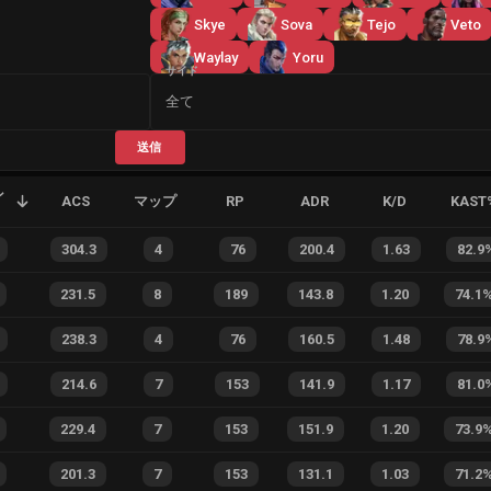
Skye
Sova
Tejo
Veto
Waylay
Yoru
サイド
全て
送信
ン
ACS
マップ
RP
ADR
K/D
KAST
304.3
4
76
200.4
1.63
82.9
231.5
8
189
143.8
1.20
74.1
238.3
4
76
160.5
1.48
78.9
214.6
7
153
141.9
1.17
81.0
229.4
7
153
151.9
1.20
73.9
201.3
7
153
131.1
1.03
71.2