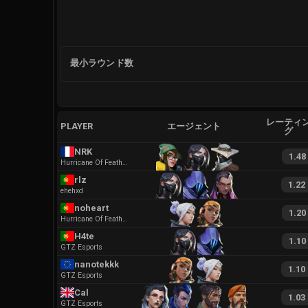
最小ラウンド数
レーティ
PLAYER
エージェント
グ
NRK
1.48
Hurricane Of Feathers
rlz
1.22
ehehxd
noheart
1.20
Hurricane Of Feathers
H4te
1.10
GTZ Esports
nanotekkk
1.10
GTZ Esports
Cal
1.03
GTZ Esports