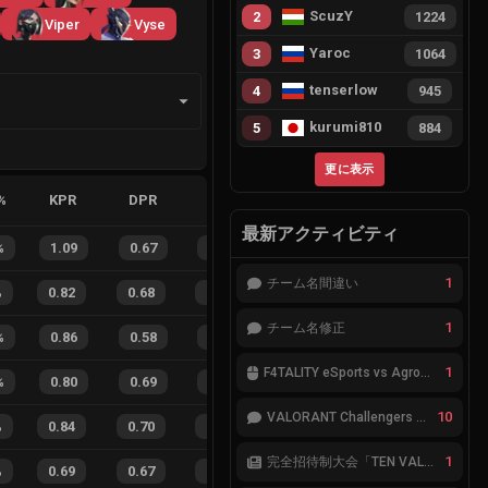
ScuzY
2
1224
Viper
Vyse
Yaroc
3
1064
tenserlow
4
945
kurumi810
5
884
更に表示
%
KPR
DPR
APR
HS%
FB
FD
FBSR
最新アクティビティ
%
1.09
0.67
0.21
25
%
16
4
80
%
1
チーム名間違い
%
0.82
0.68
0.33
33
%
24
19
56
%
1
チーム名修正
%
0.86
0.58
0.16
21
%
17
6
74
%
1
F4TALITY eSports vs Agropesca Jacaré
%
0.80
0.69
0.32
38
%
7
11
39
%
10
VALORANT Challengers 2023: Japan Split 1 MAIN STAGE TIER表
%
0.84
0.70
0.14
27
%
27
25
52
%
1
完全招待制大会「TEN VALORANT Global Invitaional 2023」が韓国で開催
%
0.69
0.67
0.37
30
%
15
18
45
%