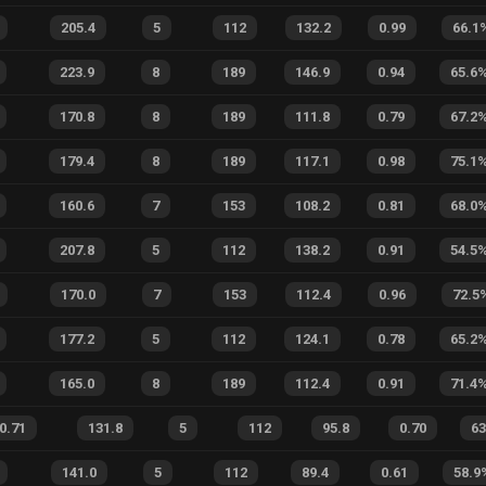
205.4
5
112
132.2
0.99
66.1
223.9
8
189
146.9
0.94
65.6
170.8
8
189
111.8
0.79
67.2
179.4
8
189
117.1
0.98
75.1
160.6
7
153
108.2
0.81
68.0
207.8
5
112
138.2
0.91
54.5
170.0
7
153
112.4
0.96
72.5
177.2
5
112
124.1
0.78
65.2
165.0
8
189
112.4
0.91
71.4
0.71
131.8
5
112
95.8
0.70
63
141.0
5
112
89.4
0.61
58.9