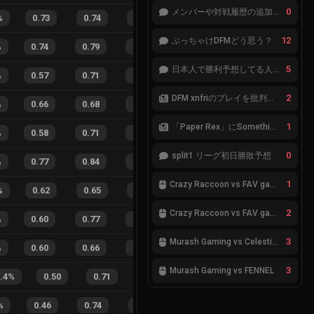
0
メンバーや対戦履歴の追加が必要です。
%
0.73
0.74
0.29
34
%
9
10
47
%
12
ぶっちゃけDFMどう思う？
%
0.74
0.79
0.20
24
%
37
33
53
%
5
日本人で勝利予想してる人集合
%
0.57
0.71
0.46
20
%
14
16
47
%
2
DFM xnfriのプレイを批判したアナリストにFnatic Boasterが反応「DFMは仕組みの強化が必要なだけ」
%
0.66
0.68
0.17
19
%
10
15
40
%
1
「Paper Rex」にSomethingが加入
%
0.58
0.71
0.37
31
%
10
14
42
%
0
split1 リーグ初日勝敗予想
%
0.77
0.84
0.04
27
%
19
27
41
%
1
Crazy Raccoon vs FAV gaming
%
0.62
0.65
0.20
24
%
8
19
30
%
2
Crazy Raccoon vs FAV gaming
%
0.60
0.77
0.29
31
%
12
14
46
%
3
Murash Gaming vs Celestials
%
0.60
0.66
0.21
24
%
11
10
52
%
3
Murash Gaming vs FENNEL
.4
%
0.50
0.71
0.33
25
%
3
4
43
%
0.46
0.74
0.17
32
%
5
9
36
%