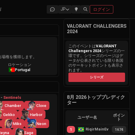
方
JP
ログイン
VALORANT CHALLENGERS
2024
このイベントは
VALORANT
Challengers 2024
シリーズの一
環です。シリーズのページはデ
2への出場権を獲得します。
ータが公表されている限り各国
ロケーション
のサーキットポイントも表示さ
Portugal
れます。
シリーズ
8月 2026トッププレディク
-
Sentinels
ター
Chamber
Clove
Gekko
Harbor
ポイン
ユーザー名
ト
Miks
Neon
RiqirMainEvie
1
1674
Reyna
Sage