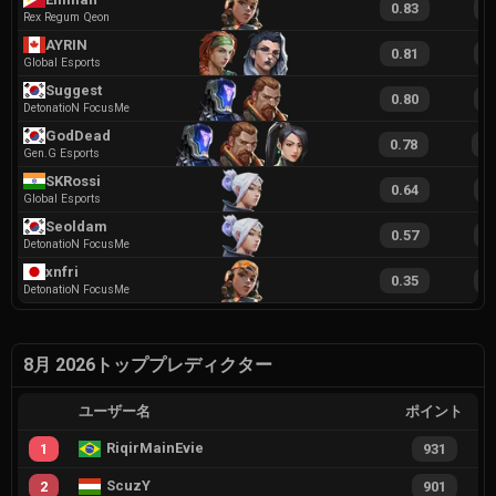
0.83
2
Rex Regum Qeon
AYRIN
0.81
1
Global Esports
Suggest
0.80
1
DetonatioN FocusMe
GodDead
0.78
1
Gen.G Esports
SKRossi
0.64
1
Global Esports
Seoldam
0.57
1
DetonatioN FocusMe
xnfri
0.35
1
DetonatioN FocusMe
8月 2026トッププレディクター
ユーザー名
ポイント
RiqirMainEvie
1
931
ScuzY
2
901