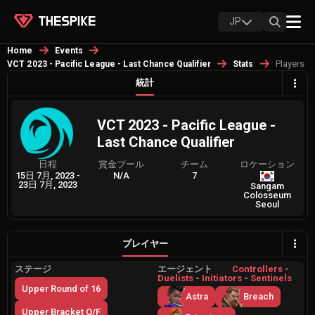
JP
Home
Events
Players
VCT 2023 - Pacific League - Last Chance Qualifier
Stats
統計
VCT 2023 - Pacific League -
Last Chance Qualifier
日程
賞金プール
チーム
ロケーション
15日 7月, 2023
-
N/A
7
23日 7月, 2023
Sangam
Colosseum
Seoul
プレイヤー
ステージ
エージェント
Controllers
-
Duelists
-
Initiators
-
Sentinels
Upper Round of 16
Astra
Breach
Upper Bracket Q/F