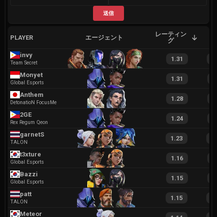
送信
レーティン
PLAYER
エージェント
A
グ
invy
1.31
2
Team Secret
Monyet
1.31
2
Global Esports
Anthem
1.28
2
DetonatioN FocusMe
2GE
1.24
1
Rex Regum Qeon
garnetS
1.23
2
TALON
t3xture
1.16
2
Global Esports
Bazzi
1.15
2
Global Esports
patt
1.15
2
TALON
Meteor