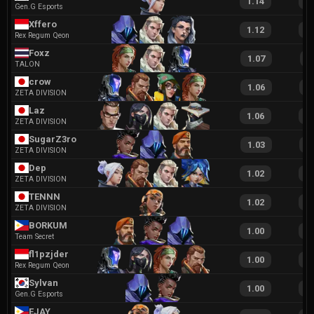
1.14
2
Gen.G Esports
Xffero
1.12
2
Rex Regum Qeon
Foxz
1.07
1
TALON
crow
1.06
1
ZETA DIVISION
Laz
1.06
2
ZETA DIVISION
SugarZ3ro
1.03
1
ZETA DIVISION
Dep
1.02
2
ZETA DIVISION
TENNN
1.02
2
ZETA DIVISION
BORKUM
1.00
1
Team Secret
fl1pzjder
1.00
1
Rex Regum Qeon
Sylvan
1.00
1
Gen.G Esports
EJAY