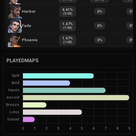
4.41
%
Harbor
0
%
0
%
(
3
/
68
)
1.47
%
Fade
0
%
0
%
(
1
/
68
)
1.47
%
Phoenix
0
%
0
%
(
1
/
68
)
PLAYEDMAPS