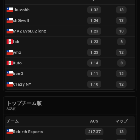
1kuzohh
1.32
13
sh0twell
1.24
13
MAZ EvoLuZionz
1.23
10
fab
1.23
8
jvhz
1.23
12
Xuto
1.14
8
benG
1.11
12
Crazy NY
1.10
12
トップチーム順
ACS順
チーム
ACS
マップ
Rebirth Esports
217.37
13