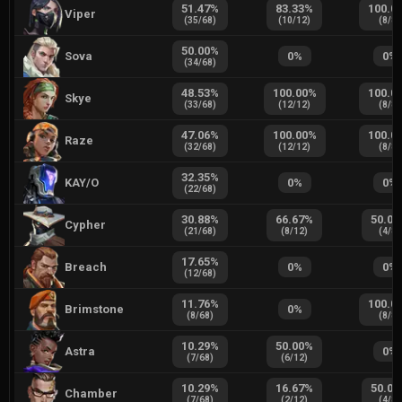
51.47
%
83.33
%
100.0
Viper
(
35
/
68
)
(
10
/
12
)
(
8
/
8
)
50.00
%
Sova
0
%
0
%
(
34
/
68
)
48.53
%
100.00
%
100.0
Skye
(
33
/
68
)
(
12
/
12
)
(
8
/
8
)
47.06
%
100.00
%
100.0
Raze
(
32
/
68
)
(
12
/
12
)
(
8
/
8
)
32.35
%
KAY/O
0
%
0
%
(
22
/
68
)
30.88
%
66.67
%
50.00
Cypher
(
21
/
68
)
(
8
/
12
)
(
4
/
8
)
17.65
%
Breach
0
%
0
%
(
12
/
68
)
11.76
%
100.0
Brimstone
0
%
(
8
/
68
)
(
8
/
8
)
10.29
%
50.00
%
Astra
0
%
(
7
/
68
)
(
6
/
12
)
10.29
%
16.67
%
50.00
Chamber
(
7
/
68
)
(
2
/
12
)
(
4
/
8
)