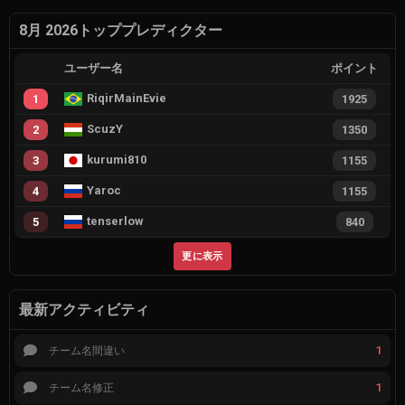
8月 2026トッププレディクター
ユーザー名
ポイント
RiqirMainEvie
1
1925
ScuzY
2
1350
kurumi810
3
1155
Yaroc
4
1155
tenserlow
5
840
更に表示
最新アクティビティ
1
チーム名間違い
1
チーム名修正