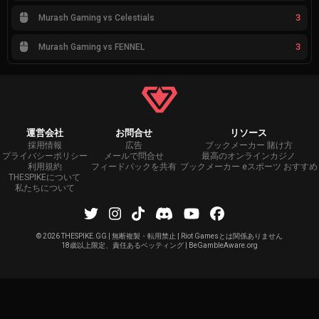
3
Murash Gaming vs Celestials
3
Murash Gaming vs FENNEL
運営会社
お問合せ
リソース
採用情報
広告
ブックメーカー 賭け方
プライバシーポリシー
メールで問合せ
最高のオンラインカジノ
利用規約
フィードバックを共有
ブックメーカー eスポーツ おすすめ
THESPIKEについて
私たちについて
©
2026 THESPIKE.GG | 無断複製・転用禁止 | Riot Gamesとは関係ありません
18歳以上限定、責任あるベッティング | BeGambleAware.org