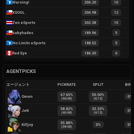
Warning!
206.20
10
XSOUL
204.98
12
Zen eSports
202.38
15
babyhades
189.96
5
No Limits eSports
188.52
5
Red Eye
186.30
6
AGENTPICKS
エージェント
PICKRATE
SPLIT
BIN
67.65
%
50.00
%
Omen
0
%
(
46
/
68
)
(
6
/
12
)
58.82
%
33.33
%
Jett
0
%
(
40
/
68
)
(
4
/
12
)
55.88
%
Killjoy
0
%
0
%
(
38
/
68
)