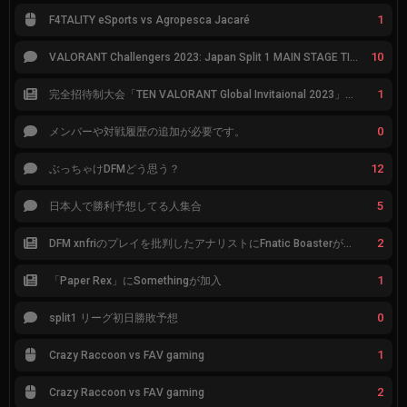
1
F4TALITY eSports vs Agropesca Jacaré
10
VALORANT Challengers 2023: Japan Split 1 MAIN STAGE TIER表
1
完全招待制大会「TEN VALORANT Global Invitaional 2023」が韓国で開催
0
メンバーや対戦履歴の追加が必要です。
12
ぶっちゃけDFMどう思う？
5
日本人で勝利予想してる人集合
2
DFM xnfriのプレイを批判したアナリストにFnatic Boasterが反応「DFMは仕組みの強化が必要なだけ」
1
「Paper Rex」にSomethingが加入
0
split1 リーグ初日勝敗予想
1
Crazy Raccoon vs FAV gaming
2
Crazy Raccoon vs FAV gaming