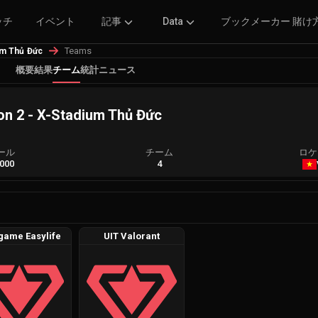
ッチ
イベント
記事
Data
ブックメーカー 賭け
Teams
um Thủ Đức
概要
結果
チーム
統計
ニュース
on 2 - X-Stadium Thủ Đức
ール
チーム
ロケ
,000
4
game Easylife
UIT Valorant