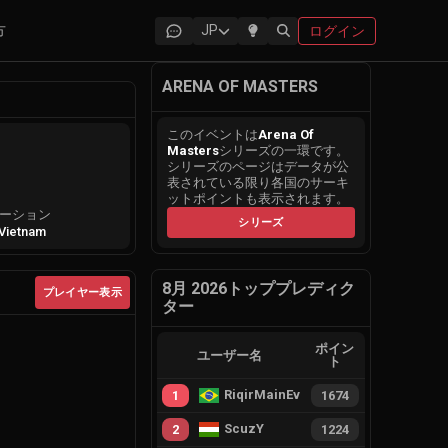
方
JP
ログイン
ARENA OF MASTERS
このイベントは
Arena Of
Masters
シリーズの一環です。
シリーズのページはデータが公
表されている限り各国のサーキ
ットポイントも表示されます。
ーション
シリーズ
Vietnam
8月 2026トッププレディク
プレイヤー表示
ター
ポイン
ユーザー名
ト
RiqirMainEvie
1
1674
ScuzY
2
1224