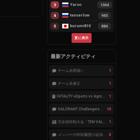
Yaroc
3
1064
tenserlow
4
945
kurumi810
5
884
更に表示
最新アクティビティ
1
チーム名間違い
1
チーム名修正
1
F4TALITY eSports vs Agropesca Jacaré
10
VALORANT Challengers 2023: Japan Split 1 MAIN STAGE TIER表
1
完全招待制大会「TEN VALORANT Global Invitaional 2023」が韓国で開催
0
メンバーや対戦履歴の追加が必要です。