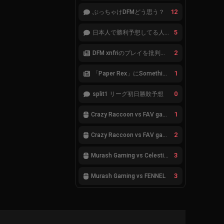
12
ぶっちゃけDFMどう思う？
5
日本人で勝利予想してる人集合
2
DFM xnfriのプレイを批判したアナリストにFnatic Boasterが反応「DFMは仕組みの強化が必要なだけ」
1
「Paper Rex」にSomethingが加入
0
split1 リーグ初日勝敗予想
1
Crazy Raccoon vs FAV gaming
2
Crazy Raccoon vs FAV gaming
3
Murash Gaming vs Celestials
3
Murash Gaming vs FENNEL