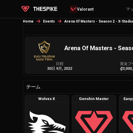
マ
Valorant
Home
Events
Arena Of Masters - Season 2 - X-Stadi
Arena Of Masters - Seas
日程
賞金プ
30日 9月, 2022
₫3,000
チーム
Wolves X
Genshin Master
Easy