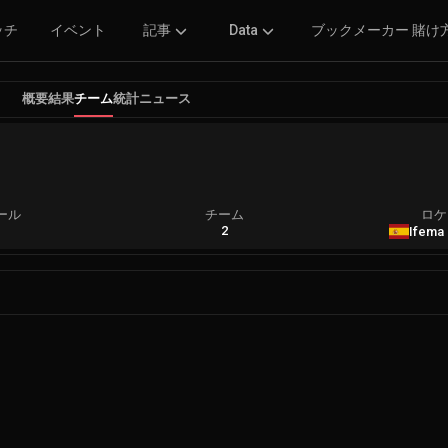
ッチ
イベント
記事
Data
ブックメーカー 賭け
概要
結果
チーム
統計
ニュース
ール
チーム
ロケ
A
2
Ifema