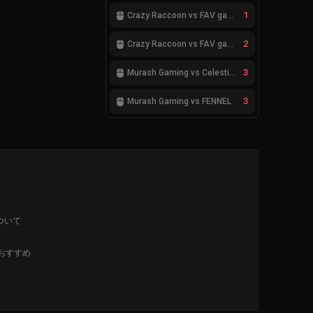
1
Crazy Raccoon vs FAV gaming
2
Crazy Raccoon vs FAV gaming
3
Murash Gaming vs Celestials
3
Murash Gaming vs FENNEL
ついて
 おすすめ