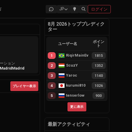
方
JP
ログイン
8月 2026トッププレディク
ター
ポイン
ユーザー名
ト
RiqirMainEvie
1
1815
ーション
ScuzY
2
1352
 Madrid
Madrid
Yaroc
3
1140
kurumi810
4
1026
プレイヤー表示
tenserlow
5
900
更に表示
最新アクティビティ