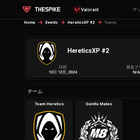
マ
Valorant
Teams
Home
Events
HereticsXP #2
HereticsXP #2
日程
賞金プ
13日 12月, 2024
N/
チーム
Team Heretics
Gentle Mates