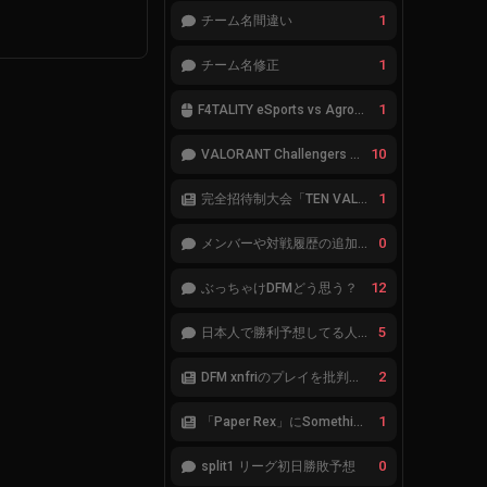
1
チーム名間違い
1
チーム名修正
1
F4TALITY eSports vs Agropesca Jacaré
10
VALORANT Challengers 2023: Japan Split 1 MAIN STAGE TIER表
1
完全招待制大会「TEN VALORANT Global Invitaional 2023」が韓国で開催
0
メンバーや対戦履歴の追加が必要です。
12
ぶっちゃけDFMどう思う？
5
日本人で勝利予想してる人集合
2
DFM xnfriのプレイを批判したアナリストにFnatic Boasterが反応「DFMは仕組みの強化が必要なだけ」
1
「Paper Rex」にSomethingが加入
0
split1 リーグ初日勝敗予想