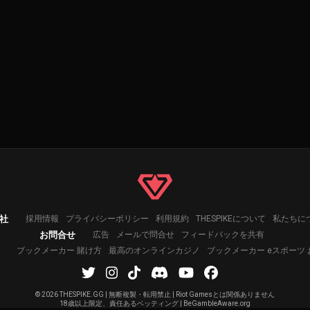
社
採用情報
プライバシーポリシー
利用規約
THESPIKEについて
私たちに
お問合せ
広告
メールで問合せ
フィードバックを共有
ブックメーカー 賭け方
最高のオンラインカジノ
ブックメーカー eスポーツ
©
2026 THESPIKE.GG | 無断複製・転用禁止 | Riot Gamesとは関係ありません
18歳以上限定、責任あるベッティング | BeGambleAware.org