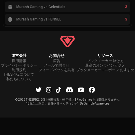
3
Murash Gaming vs Celestials
3
Murash Gaming vs FENNEL
運営会社
お問合せ
リソース
採用情報
広告
ブックメーカー 賭け方
プライバシーポリシー
メールで問合せ
最高のオンラインカジノ
利用規約
フィードバックを共有
ブックメーカー eスポーツ おすすめ
THESPIKEについて
私たちについて
©
2026 THESPIKE.GG | 無断複製・転用禁止 | Riot Gamesとは関係ありません
18歳以上限定、責任あるベッティング | BeGambleAware.org