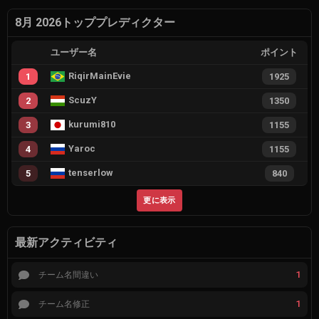
8月 2026トッププレディクター
ユーザー名
ポイント
RiqirMainEvie
1
1925
ScuzY
2
1350
kurumi810
3
1155
Yaroc
4
1155
tenserlow
5
840
更に表示
最新アクティビティ
1
チーム名間違い
1
チーム名修正