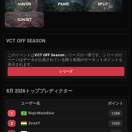
HAVEN
PEARL
SPLIT
SUNSET
VCT OFF SEASON
このイベントは
VCT OFF Season
シリーズの一環です。シリーズの
ページはデータが公表されている限り各国のサーキットポイントも
表示されます。
シリーズ
8月 2026トッププレディクター
ユーザー名
ポイント
RiqirMainEvie
1
1248
ScuzY
2
1020