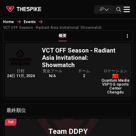
JP
Home
Events
VCT OFF Season - Radiant Asia Invitational: Showmatch
概要
VCT OFF Season - Radiant
Asia Invitational:
Showmatch
日程
賞金プール
チーム
ロケーション
24日 11月, 2024
N/A
2
Quantum Media
VSPO E-sports
Center
Chengdu
最終順位
1st
Team DDPY