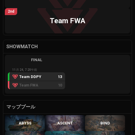
2nd
Team FWA
SHOWMATCH
FINAL
11月 24, 7:20午前
Team DDPY
13
Team FWA
10
マッププール
ABYSS
ASCENT
BIND