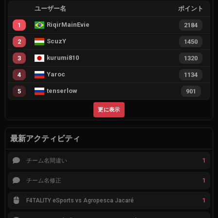
ユーザー名
ポイント
RiqirMainEvie
1
2184
ScuzY
2
1450
kurumi810
3
1320
Yaroc
4
1134
tenserlow
5
901
更に表示
最新アクティビティ
1
チーム名間違い
1
チーム名修正
1
F4TALITY eSports vs Agropesca Jacaré