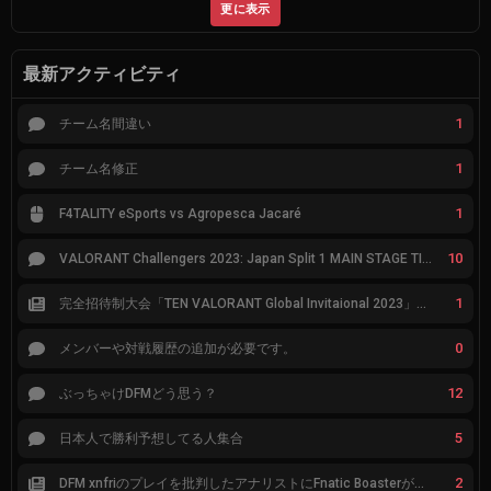
更に表示
最新アクティビティ
1
チーム名間違い
1
チーム名修正
1
F4TALITY eSports vs Agropesca Jacaré
10
VALORANT Challengers 2023: Japan Split 1 MAIN STAGE TIER表
1
完全招待制大会「TEN VALORANT Global Invitaional 2023」が韓国で開催
0
メンバーや対戦履歴の追加が必要です。
12
ぶっちゃけDFMどう思う？
5
日本人で勝利予想してる人集合
2
DFM xnfriのプレイを批判したアナリストにFnatic Boasterが反応「DFMは仕組みの強化が必要なだけ」