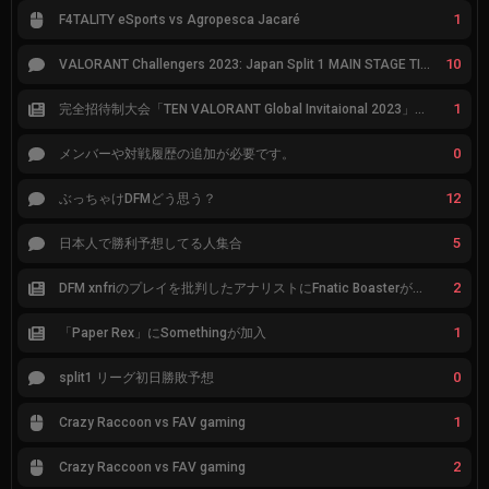
1
F4TALITY eSports vs Agropesca Jacaré
10
VALORANT Challengers 2023: Japan Split 1 MAIN STAGE TIER表
1
完全招待制大会「TEN VALORANT Global Invitaional 2023」が韓国で開催
0
メンバーや対戦履歴の追加が必要です。
12
ぶっちゃけDFMどう思う？
5
日本人で勝利予想してる人集合
2
DFM xnfriのプレイを批判したアナリストにFnatic Boasterが反応「DFMは仕組みの強化が必要なだけ」
1
「Paper Rex」にSomethingが加入
0
split1 リーグ初日勝敗予想
1
Crazy Raccoon vs FAV gaming
2
Crazy Raccoon vs FAV gaming