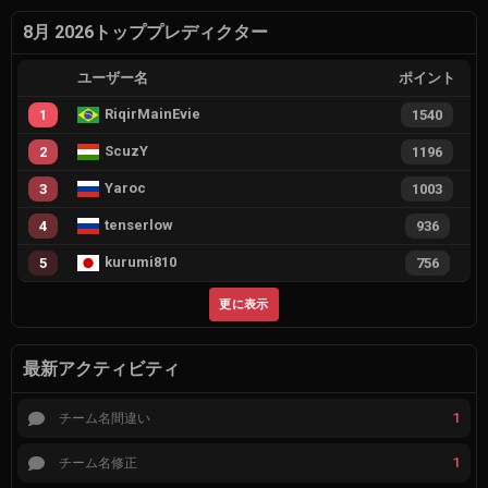
8月 2026トッププレディクター
ユーザー名
ポイント
RiqirMainEvie
1
1540
ScuzY
2
1196
Yaroc
3
1003
tenserlow
4
936
kurumi810
5
756
更に表示
最新アクティビティ
1
チーム名間違い
1
チーム名修正