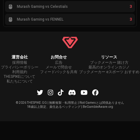
3
Murash Gaming vs Celestials
3
Murash Gaming vs FENNEL
運営会社
お問合せ
リソース
採用情報
広告
ブックメーカー 賭け方
プライバシーポリシー
メールで問合せ
最高のオンラインカジノ
利用規約
フィードバックを共有
ブックメーカー eスポーツ おすすめ
THESPIKEについて
私たちについて
©
2026 THESPIKE.GG | 無断複製・転用禁止 | Riot Gamesとは関係ありません
18歳以上限定、責任あるベッティング | BeGambleAware.org