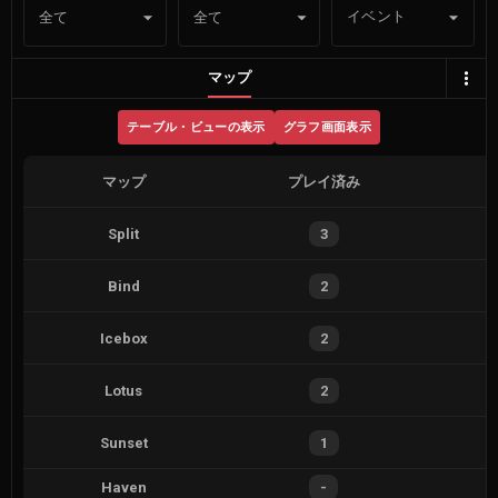
イベント
全て
全て
マップ
テーブル・ビューの表示
グラフ画面表示
マップ
プレイ済み
Split
3
Bind
2
Icebox
2
Lotus
2
Sunset
1
Haven
-