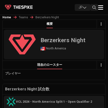
JP
Teams
Berzerkers Night
Home
概要
Berzerkers Night
North America
現在のロースター
プレイヤー
Berzerkers Night 試合数
VCL 2024 - North America Split 1 - Open Qualifier 2