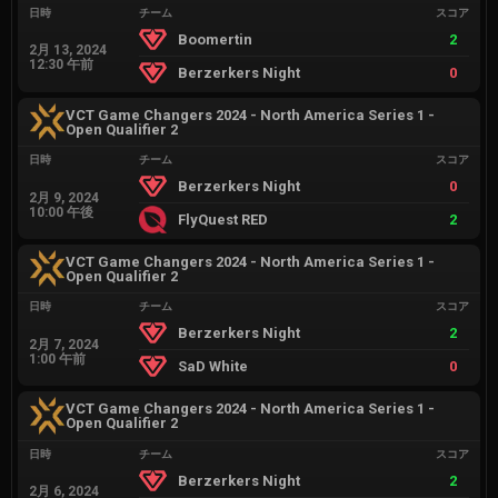
日時
チーム
スコア
Boomertin
2
2月 13, 2024
12:30 午前
Berzerkers Night
0
VCT Game Changers 2024 - North America Series 1 -
Open Qualifier 2
日時
チーム
スコア
Berzerkers Night
0
2月 9, 2024
10:00 午後
FlyQuest RED
2
VCT Game Changers 2024 - North America Series 1 -
Open Qualifier 2
日時
チーム
スコア
Berzerkers Night
2
2月 7, 2024
1:00 午前
SaD White
0
VCT Game Changers 2024 - North America Series 1 -
Open Qualifier 2
日時
チーム
スコア
Berzerkers Night
2
2月 6, 2024