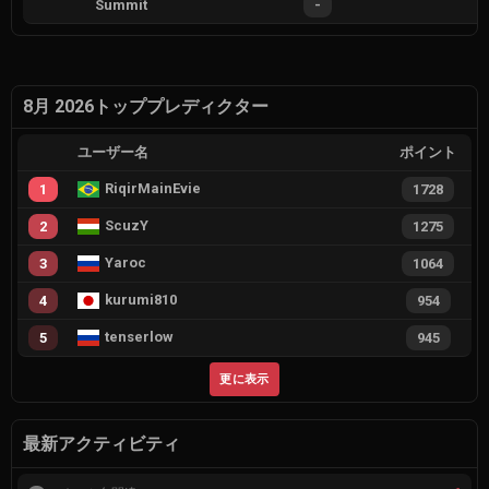
Summit
-
8月 2026トッププレディクター
ユーザー名
ポイント
RiqirMainEvie
1
1728
ScuzY
2
1275
Yaroc
3
1064
kurumi810
4
954
tenserlow
5
945
更に表示
最新アクティビティ