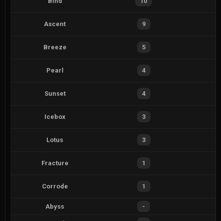
Bind
10
Ascent
9
Breeze
5
Pearl
4
Sunset
4
Icebox
3
Lotus
3
Fracture
1
Corrode
1
Abyss
-