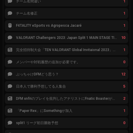
1
チーム名間違い
1
チーム名修正
1
F4TALITY eSports vs Agropesca Jacaré
10
VALORANT Challengers 2023: Japan Split 1 MAIN STAGE TIER表
1
完全招待制大会「TEN VALORANT Global Invitaional 2023」が韓国で開催
0
メンバーや対戦履歴の追加が必要です。
12
ぶっちゃけDFMどう思う？
5
日本人で勝利予想してる人集合
2
DFM xnfriのプレイを批判したアナリストにFnatic Boasterが反応「DFMは仕組みの強化が必要なだけ」
1
「Paper Rex」にSomethingが加入
0
split1 リーグ初日勝敗予想