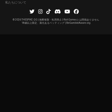
私たちについて
©
2026 THESPIKE.GG | 無断複製・転用禁止 | Riot Gamesとは関係ありません
18歳以上限定、責任あるベッティング | BeGambleAware.org