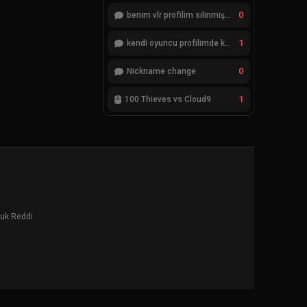
0
benim vlr profilim silinmiş yok gözükmüyor
1
kendi oyuncu profilimde ki bilgileri düzenlemek istiyorum
0
Nickname change
1
100 Thieves vs Cloud9
uk Reddi