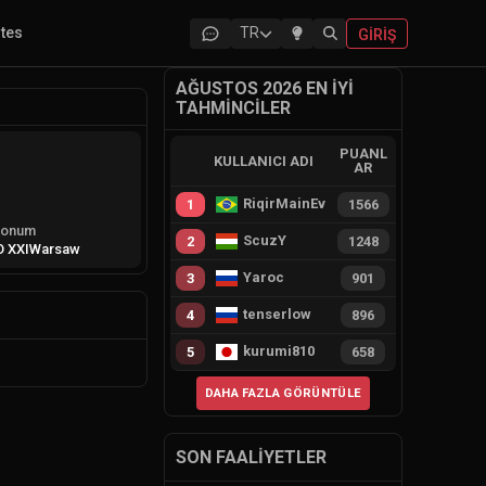
ites
TR
GIRIŞ
AĞUSTOS 2026 EN İYI
TAHMINCILER
PUANL
KULLANICI ADI
AR
RiqirMainEvie
1
1566
onum
ScuzY
2
1248
 XXI
Warsaw
Yaroc
3
901
tenserlow
4
896
kurumi810
5
658
DAHA FAZLA GÖRÜNTÜLE
SON FAALIYETLER