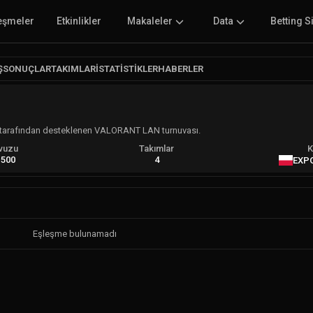
eşmeler
Etkinlikler
Makaleler
Data
Betting S
Ş
SONUÇLAR
TAKIMLAR
İSTATISTIKLER
HABERLER
 tarafından desteklenen VALORANT LAN turnuvası.
vuzu
Takımlar
K
.500
4
EXPO
Eşleşme bulunamadı