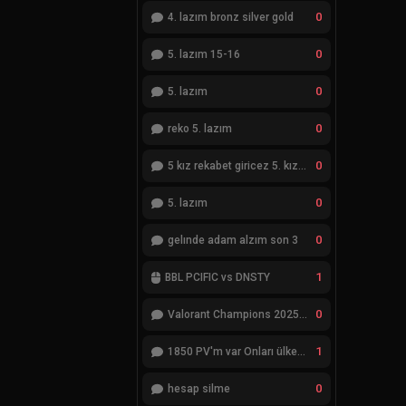
0
4. lazım bronz silver gold
0
5. lazım 15-16
0
5. lazım
0
reko 5. lazım
0
5 kız rekabet giricez 5. kız eksik
0
5. lazım
0
gelınde adam alzım son 3
1
BBL PCIFIC vs DNSTY
0
Valorant Champions 2025 Grand Final
1
1850 PV'm var Onları ülkemde değiştiremiyorum
0
hesap silme