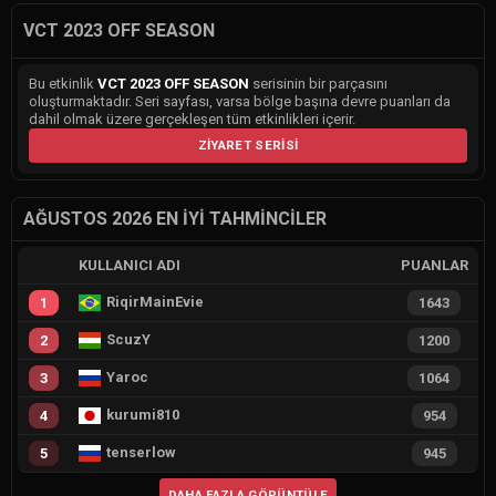
VCT 2023 OFF SEASON
Bu etkinlik
VCT 2023 OFF SEASON
serisinin bir parçasını
oluşturmaktadır. Seri sayfası, varsa bölge başına devre puanları da
dahil olmak üzere gerçekleşen tüm etkinlikleri içerir.
ZIYARET SERISI
AĞUSTOS 2026 EN İYI TAHMINCILER
KULLANICI ADI
PUANLAR
RiqirMainEvie
1
1643
ScuzY
2
1200
Yaroc
3
1064
kurumi810
4
954
tenserlow
5
945
DAHA FAZLA GÖRÜNTÜLE