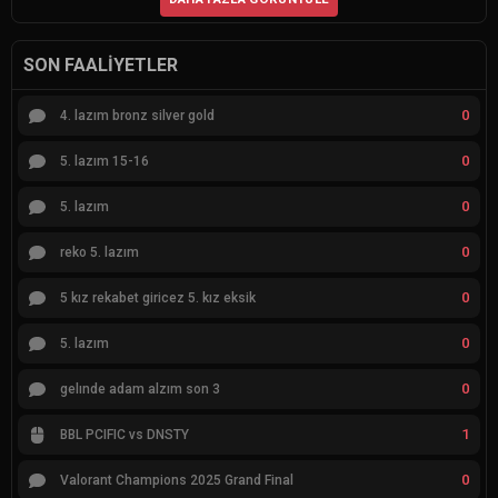
SON FAALIYETLER
0
4. lazım bronz silver gold
0
5. lazım 15-16
0
5. lazım
0
reko 5. lazım
0
5 kız rekabet giricez 5. kız eksik
0
5. lazım
0
gelınde adam alzım son 3
1
BBL PCIFIC vs DNSTY
0
Valorant Champions 2025 Grand Final