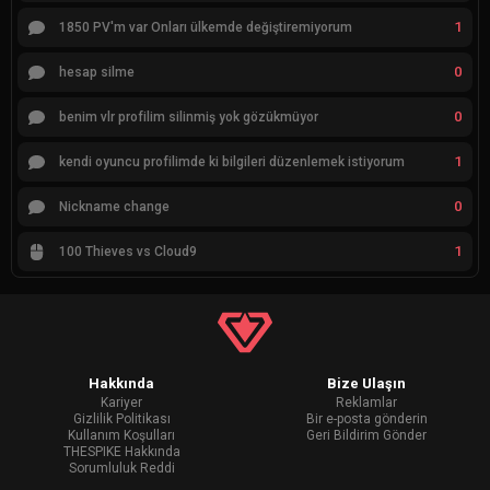
1
1850 PV'm var Onları ülkemde değiştiremiyorum
0
hesap silme
0
benim vlr profilim silinmiş yok gözükmüyor
1
kendi oyuncu profilimde ki bilgileri düzenlemek istiyorum
0
Nickname change
1
100 Thieves vs Cloud9
Hakkında
Bize Ulaşın
Kariyer
Reklamlar
Gizlilik Politikası
Bir e-posta gönderin
Kullanım Koşulları
Geri Bildirim Gönder
THESPIKE Hakkında
Sorumluluk Reddi