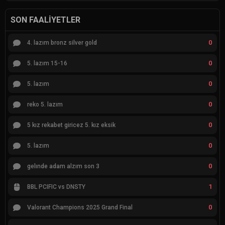
SON FAALIYETLER
0
4. lazım bronz silver gold
0
5. lazım 15-16
0
5. lazım
0
reko 5. lazım
0
5 kız rekabet giricez 5. kız eksik
0
5. lazım
0
gelınde adam alzım son 3
1
BBL PCIFIC vs DNSTY
0
Valorant Champions 2025 Grand Final