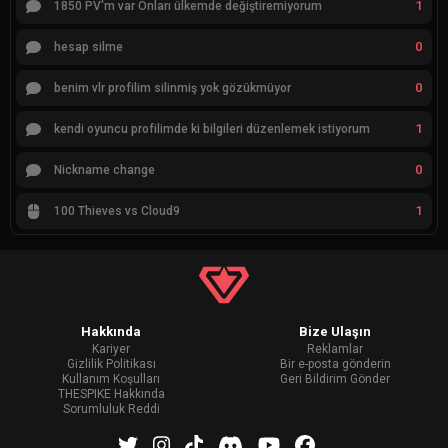
1
1850 PV'm var Onları ülkemde değiştiremiyorum
0
hesap silme
0
benim vlr profilim silinmiş yok gözükmüyor
1
kendi oyuncu profilimde ki bilgileri düzenlemek istiyorum
0
Nickname change
1
100 Thieves vs Cloud9
Hakkında
Bize Ulaşın
Kariyer
Reklamlar
Gizlilik Politikası
Bir e-posta gönderin
Kullanım Koşulları
Geri Bildirim Gönder
THESPIKE Hakkında
Sorumluluk Reddi