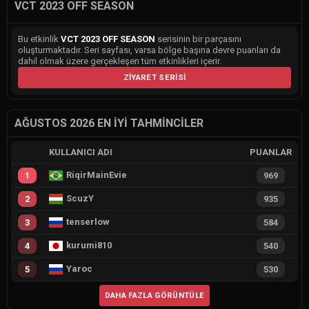
VCT 2023 OFF SEASON
Bu etkinlik
VCT 2023 OFF SEASON
serisinin bir parçasını
oluşturmaktadır. Seri sayfası, varsa bölge başına devre puanları da
dahil olmak üzere gerçekleşen tüm etkinlikleri içerir.
ZIYARET SERISI
AĞUSTOS 2026 EN İYI TAHMINCILER
KULLANICI ADI
PUANLAR
RiqirMainEvie
1
969
ScuzY
2
935
tenserlow
3
584
kurumi810
4
540
Yaroc
5
530
DAHA FAZLA GÖRÜNTÜLE