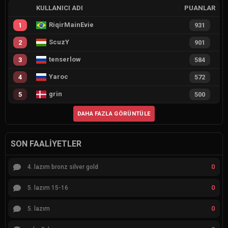
KULLANICI ADI
PUANLAR
RiqirMainEvie
1
931
ScuzY
2
901
tenserlow
3
584
Yaroc
4
572
grin
5
500
DAHA FAZLA GÖRÜNTÜLE
SON FAALIYETLER
0
4. lazım bronz silver gold
0
5. lazım 15-16
0
5. lazım