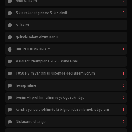
0
reko 5. lazım
0
5 kız rekabet giricez 5. kız eksik
0
5. lazım
0
gelınde adam alzım son 3
1
BBL PCIFIC vs DNSTY
0
Valorant Champions 2025 Grand Final
1
1850 PV'm var Onları ülkemde değiştiremiyorum
0
hesap silme
0
benim vlr profilim silinmiş yok gözükmüyor
1
kendi oyuncu profilimde ki bilgileri düzenlemek istiyorum
0
Nickname change