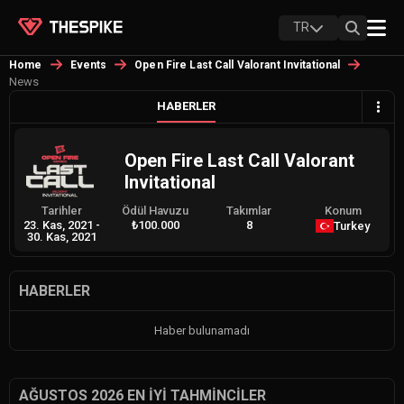
TR
Home
Events
Open Fire Last Call Valorant Invitational
News
HABERLER
Open Fire Last Call Valorant
Invitational
Tarihler
Ödül Havuzu
Takımlar
Konum
23. Kas, 2021
-
₺100.000
8
Turkey
30. Kas, 2021
HABERLER
Haber bulunamadı
AĞUSTOS 2026 EN İYI TAHMINCILER