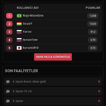
KULLANICI ADI
PUANLAR
RiqirMainEvie
1
1248
ScuzY
2
1020
Yaroc
3
912
tenserlow
4
670
kurumi810
5
572
DAHA FAZLA GÖRÜNTÜLE
SON FAALIYETLER
0
4. lazım bronz silver gold
0
5. lazım 15-16
0
5. lazım