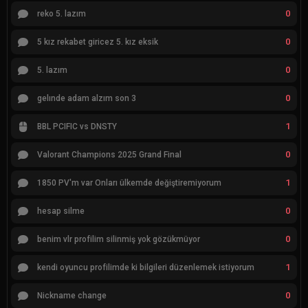
0
reko 5. lazım
0
5 kız rekabet giricez 5. kız eksik
0
5. lazım
0
gelınde adam alzım son 3
1
BBL PCIFIC vs DNSTY
0
Valorant Champions 2025 Grand Final
1
1850 PV'm var Onları ülkemde değiştiremiyorum
0
hesap silme
0
benim vlr profilim silinmiş yok gözükmüyor
1
kendi oyuncu profilimde ki bilgileri düzenlemek istiyorum
0
Nickname change