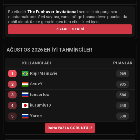
Bu etkinlik
The Funhaver Invitational
serisinin bir parçasını
oluşturmaktadır. Seri sayfası, varsa bölge başına devre puanları da
dahil olmak üzere gerçekleşen tüm etkinlikleri içerir.
ZIYARET SERISI
AĞUSTOS 2026 EN İYI TAHMINCILER
KULLANICI ADI
PUANLAR
RiqirMainEvie
1
969
ScuzY
2
935
tenserlow
3
584
kurumi810
4
540
Yaroc
5
530
DAHA FAZLA GÖRÜNTÜLE