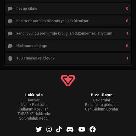
0
hesap silme
0
benim vlr profilim silinmiş yok gözükmüyor
1
kendi oyuncu profilimde ki bilgileri düzenlemek istiyorum
0
Nickname change
1
100 Thieves vs Cloud9
Hakkında
Bize Ulaşın
Kariyer
Reklamlar
Gizlilik Politikası
Bir e-posta gönderin
Kullanım Koşulları
Geri Bildirim Gönder
THESPIKE Hakkında
Sorumluluk Reddi