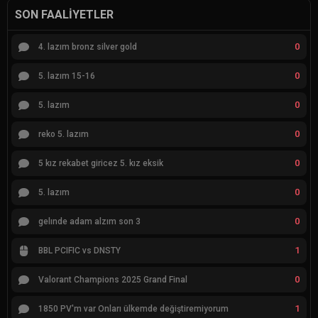
SON FAALIYETLER
0
4. lazım bronz silver gold
0
5. lazım 15-16
0
5. lazım
0
reko 5. lazım
0
5 kız rekabet giricez 5. kız eksik
0
5. lazım
0
gelınde adam alzım son 3
1
BBL PCIFIC vs DNSTY
0
Valorant Champions 2025 Grand Final
1
1850 PV'm var Onları ülkemde değiştiremiyorum