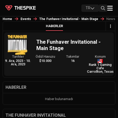
TR
News
Home
Events
The Funhaver Invitational - Main Stage
HABERLER
The Funhaver Invitational -
Main Stage
Tarihler
Ödül Havuzu
Takımlar
Konum
9. Ara, 2023
-
10.
$10.000
16
Ara, 2023
Rank 1 Gaming
Cafe
Carrollton, Texas
HABERLER
Haber bulunamadı
THE FUNHAVER INVITATIONAL