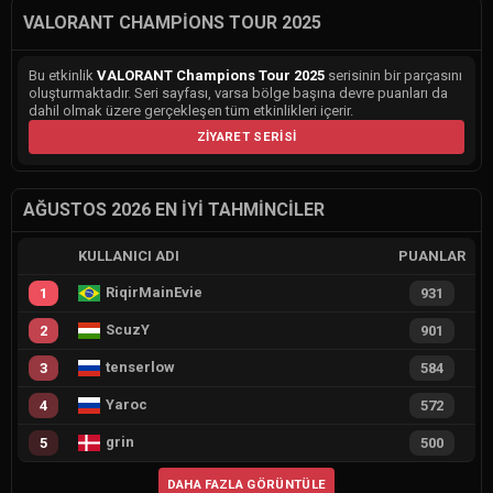
VALORANT CHAMPIONS TOUR 2025
Bu etkinlik
VALORANT Champions Tour 2025
serisinin bir parçasını
oluşturmaktadır. Seri sayfası, varsa bölge başına devre puanları da
dahil olmak üzere gerçekleşen tüm etkinlikleri içerir.
ZIYARET SERISI
AĞUSTOS 2026 EN İYI TAHMINCILER
KULLANICI ADI
PUANLAR
RiqirMainEvie
1
931
ScuzY
2
901
tenserlow
3
584
Yaroc
4
572
grin
5
500
DAHA FAZLA GÖRÜNTÜLE