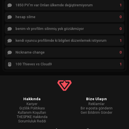
1
1850 PV'm var Onları ülkemde değiştiremiyorum
0
hesap silme
0
benim vlr profilim silinmiş yok gözükmüyor
1
kendi oyuncu profilimde ki bilgileri düzenlemek istiyorum
0
Nickname change
1
100 Thieves vs Cloud9
Hakkında
Bize Ulaşın
Kariyer
Reklamlar
Gizlilik Politikası
Bir e-posta gönderin
Kullanım Koşulları
Geri Bildirim Gönder
THESPIKE Hakkında
Sorumluluk Reddi