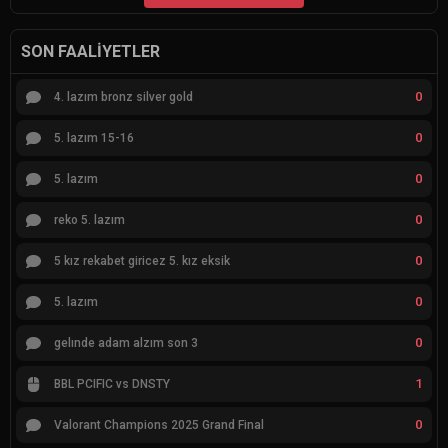
SON FAALIYETLER
0
4. lazım bronz silver gold
0
5. lazım 15-16
0
5. lazım
0
reko 5. lazım
0
5 kız rekabet giricez 5. kız eksik
0
5. lazım
0
gelınde adam alzım son 3
1
BBL PCIFIC vs DNSTY
0
Valorant Champions 2025 Grand Final