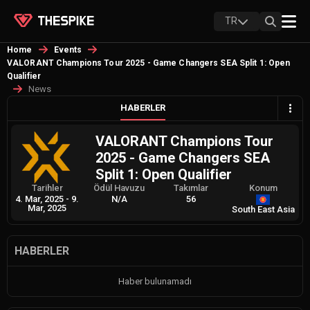
TR
Home
Events
VALORANT Champions Tour 2025 - Game Changers SEA Split 1: Open
Qualifier
News
HABERLER
VALORANT Champions Tour
2025 - Game Changers SEA
Split 1: Open Qualifier
Tarihler
Ödül Havuzu
Takımlar
Konum
4. Mar, 2025
-
9.
N/A
56
Mar, 2025
South East Asia
HABERLER
Haber bulunamadı