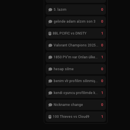
0
5. lazım
0
gelınde adam alzım son 3
1
BBL PCIFIC vs DNSTY
0
Valorant Champions 2025 Grand Final
1
1850 PV'm var Onları ülkemde değiştiremiyorum
0
hesap silme
0
benim vlr profilim silinmiş yok gözükmüyor
1
kendi oyuncu profilimde ki bilgileri düzenlemek istiyorum
0
Nickname change
1
100 Thieves vs Cloud9