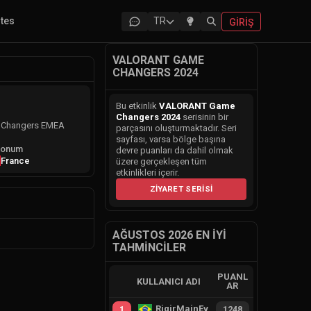
ites
TR
GIRIŞ
VALORANT GAME
CHANGERS 2024
Bu etkinlik
VALORANT Game
Changers 2024
serisinin bir
me Changers EMEA
parçasını oluşturmaktadır. Seri
sayfası, varsa bölge başına
onum
devre puanları da dahil olmak
France
üzere gerçekleşen tüm
etkinlikleri içerir.
ZIYARET SERISI
AĞUSTOS 2026 EN İYI
TAHMINCILER
PUANL
KULLANICI ADI
AR
RiqirMainEvie
1
1248