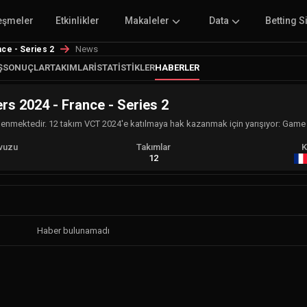
eşmeler
Etkinlikler
Makaleler
Data
Betting S
News
e - Series 2
Ş
SONUÇLAR
TAKIMLAR
İSTATISTIKLER
HABERLER
 2024 - France - Series 2
nlenmektedir. 12 takım VCT 2024'e katılmaya hak kazanmak için yarışıyor: Ga
vuzu
Takımlar
K
A
12
Haber bulunamadı