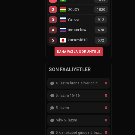
ScuzY
2
1020
Yaroc
3
912
tenserlow
4
670
kurumi810
5
572
DAHA FAZLA GÖRÜNTÜLE
SON FAALIYETLER
0
4. lazım bronz silver gold
0
5. lazım 15-16
0
5. lazım
0
reko 5. lazım
0
5 kız rekabet giricez 5. kız eksik