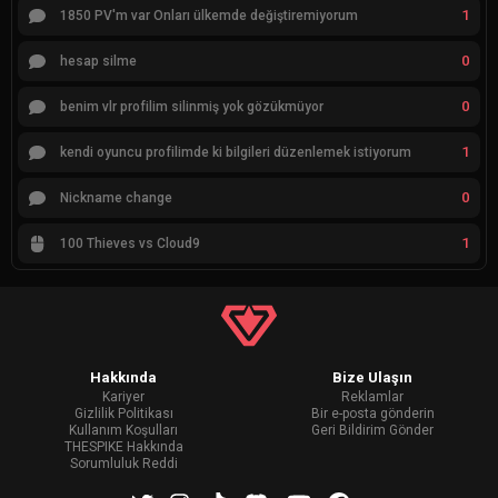
1
1850 PV'm var Onları ülkemde değiştiremiyorum
0
hesap silme
0
benim vlr profilim silinmiş yok gözükmüyor
1
kendi oyuncu profilimde ki bilgileri düzenlemek istiyorum
0
Nickname change
1
100 Thieves vs Cloud9
Hakkında
Bize Ulaşın
Kariyer
Reklamlar
Gizlilik Politikası
Bir e-posta gönderin
Kullanım Koşulları
Geri Bildirim Gönder
THESPIKE Hakkında
Sorumluluk Reddi