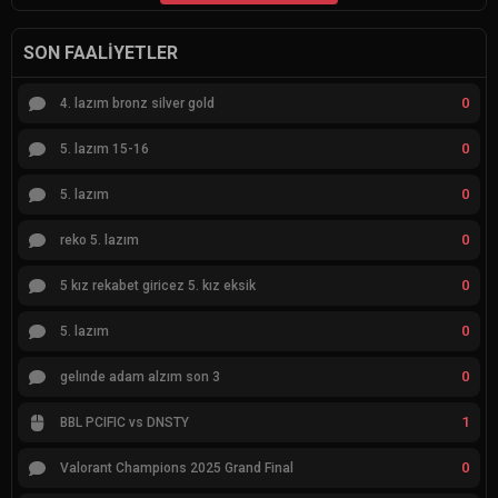
SON FAALIYETLER
0
4. lazım bronz silver gold
0
5. lazım 15-16
0
5. lazım
0
reko 5. lazım
0
5 kız rekabet giricez 5. kız eksik
0
5. lazım
0
gelınde adam alzım son 3
1
BBL PCIFIC vs DNSTY
0
Valorant Champions 2025 Grand Final