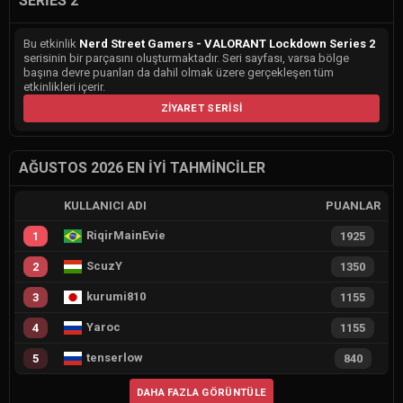
SERIES 2
Bu etkinlik
Nerd Street Gamers - VALORANT Lockdown Series 2
serisinin bir parçasını oluşturmaktadır. Seri sayfası, varsa bölge
başına devre puanları da dahil olmak üzere gerçekleşen tüm
etkinlikleri içerir.
ZIYARET SERISI
AĞUSTOS 2026 EN İYI TAHMINCILER
KULLANICI ADI
PUANLAR
RiqirMainEvie
1
1925
ScuzY
2
1350
kurumi810
3
1155
Yaroc
4
1155
tenserlow
5
840
DAHA FAZLA GÖRÜNTÜLE