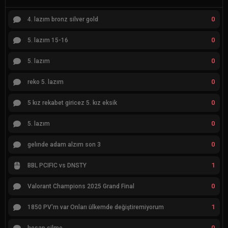
0
4. lazım bronz silver gold
0
5. lazım 15-16
0
5. lazım
0
reko 5. lazım
0
5 kız rekabet giricez 5. kız eksik
0
5. lazım
0
gelınde adam alzım son 3
1
BBL PCIFIC vs DNSTY
0
Valorant Champions 2025 Grand Final
1
1850 PV'm var Onları ülkemde değiştiremiyorum
0