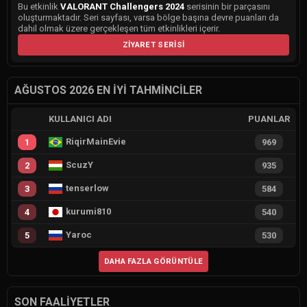
Bu etkinlik
VALORANT Challengers 2024
serisinin bir parçasını
oluşturmaktadır. Seri sayfası, varsa bölge başına devre puanları da
dahil olmak üzere gerçekleşen tüm etkinlikleri içerir.
ZIYARET SERISI
AĞUSTOS 2026 EN İYI TAHMINCILER
KULLANICI ADI
PUANLAR
RiqirMainEvie
1
969
ScuzY
2
935
tenserlow
3
584
kurumi810
4
540
Yaroc
5
530
DAHA FAZLA GÖRÜNTÜLE
SON FAALIYETLER