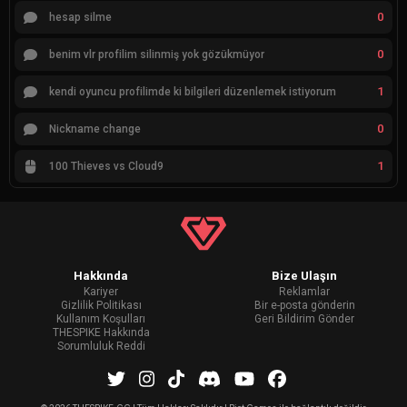
0
hesap silme
0
benim vlr profilim silinmiş yok gözükmüyor
1
kendi oyuncu profilimde ki bilgileri düzenlemek istiyorum
0
Nickname change
1
100 Thieves vs Cloud9
Hakkında
Bize Ulaşın
Kariyer
Reklamlar
Gizlilik Politikası
Bir e-posta gönderin
Kullanım Koşulları
Geri Bildirim Gönder
THESPIKE Hakkında
Sorumluluk Reddi