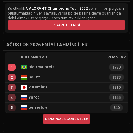
Bu etkinlik
VALORANT Champions Tour 2022
serisinin bir parçasını
oluşturmaktadır. Seri sayfası, varsa bölge başına devre puanları da
dahil olmak üzere gerçekleşen tüm etkinlikleri içerir.
ZIYARET SERISI
AĞUSTOS 2026 EN İYI TAHMINCILER
KULLANICI ADI
PUANLAR
RiqirMainEvie
1
1980
ScuzY
2
1323
kurumi810
3
1210
Yaroc
4
1155
tenserlow
5
840
DAHA FAZLA GÖRÜNTÜLE