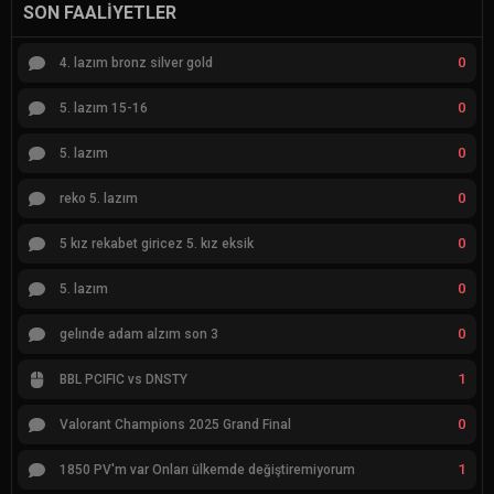
SON FAALIYETLER
0
4. lazım bronz silver gold
0
5. lazım 15-16
0
5. lazım
0
reko 5. lazım
0
5 kız rekabet giricez 5. kız eksik
0
5. lazım
0
gelınde adam alzım son 3
1
BBL PCIFIC vs DNSTY
0
Valorant Champions 2025 Grand Final
1
1850 PV'm var Onları ülkemde değiştiremiyorum