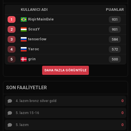
KULLANICI ADI
PUANLAR
RiqirMainEvie
1
931
ScuzY
2
901
tenserlow
3
584
Yaroc
4
572
grin
5
500
DAHA FAZLA GÖRÜNTÜLE
SON FAALIYETLER
0
4. lazım bronz silver gold
0
5. lazım 15-16
0
5. lazım