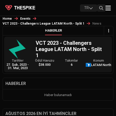
TR
Home
Events
News
VCT 2023 - Challengers League LATAM North - Split 1
HABERLER
VCT 2023 - Challengers
League LATAM North - Split
1
Tarihler
Ödül Havuzu
Takımlar
Konum
27. Şub, 2023
-
$38.000
6
LATAM North
31. Mar, 2023
HABERLER
Haber bulunamadı
AĞUSTOS 2026 EN İYI TAHMINCILER