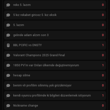
0
reko 5. lazım
0
5 kız rekabet giricez 5. kız eksik
0
5. lazım
0
gelınde adam alzım son 3
1
BBL PCIFIC vs DNSTY
0
Valorant Champions 2025 Grand Final
1
1850 PV'm var Onları ülkemde değiştiremiyorum
0
hesap silme
0
benim vlr profilim silinmiş yok gözükmüyor
1
kendi oyuncu profilimde ki bilgileri düzenlemek istiyorum
0
Nickname change