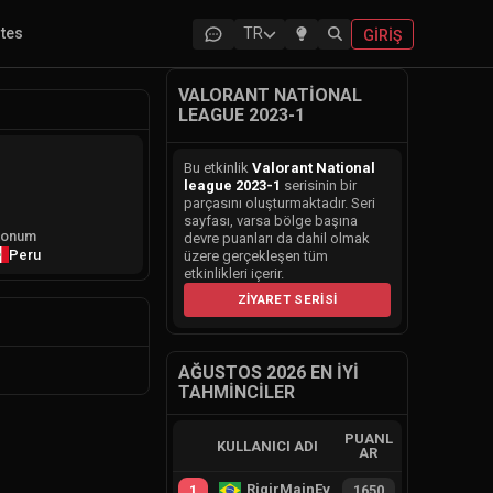
ites
TR
GIRIŞ
VALORANT NATIONAL
LEAGUE 2023-1
Bu etkinlik
Valorant National
league 2023-1
serisinin bir
parçasını oluşturmaktadır. Seri
sayfası, varsa bölge başına
onum
devre puanları da dahil olmak
Peru
üzere gerçekleşen tüm
etkinlikleri içerir.
ZIYARET SERISI
AĞUSTOS 2026 EN İYI
TAHMINCILER
PUANL
KULLANICI ADI
AR
RiqirMainEvie
1
1650