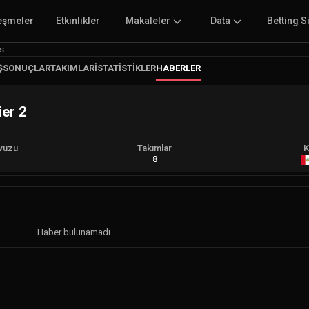
eşmeler
Etkinlikler
Makaleler
Data
Betting S
s
Ş
SONUÇLAR
TAKIMLAR
İSTATISTIKLER
HABERLER
ier 2
vuzu
Takımlar
K
A
8
Haber bulunamadı