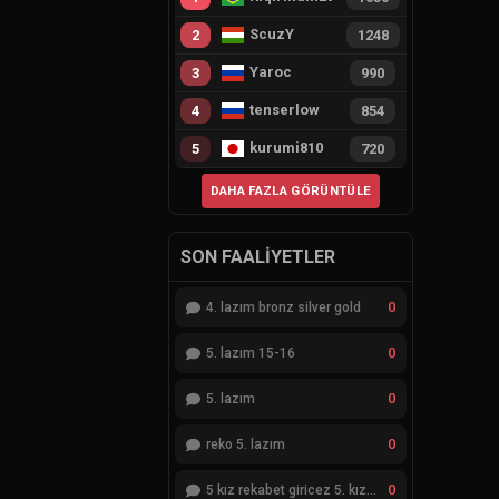
ScuzY
2
1248
Yaroc
3
990
tenserlow
4
854
kurumi810
5
720
DAHA FAZLA GÖRÜNTÜLE
SON FAALIYETLER
0
4. lazım bronz silver gold
0
5. lazım 15-16
0
5. lazım
0
reko 5. lazım
0
5 kız rekabet giricez 5. kız eksik