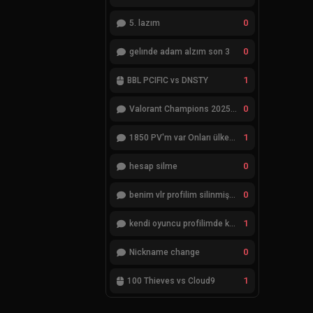
0
5. lazım
0
gelınde adam alzım son 3
1
BBL PCIFIC vs DNSTY
0
Valorant Champions 2025 Grand Final
1
1850 PV'm var Onları ülkemde değiştiremiyorum
0
hesap silme
0
benim vlr profilim silinmiş yok gözükmüyor
1
kendi oyuncu profilimde ki bilgileri düzenlemek istiyorum
0
Nickname change
1
100 Thieves vs Cloud9