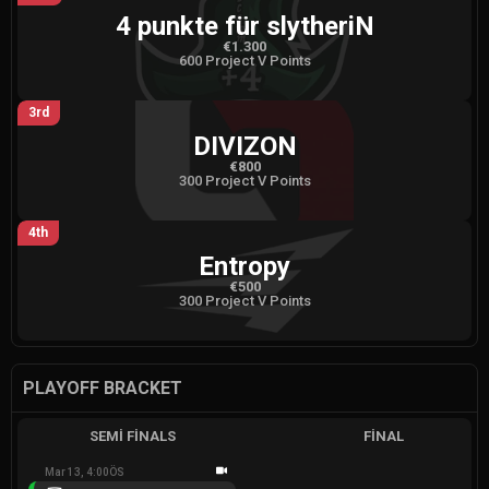
4 punkte für slytheriN
€1.300
600 Project V Points
3rd
DIVIZON
€800
300 Project V Points
4th
Entropy
€500
300 Project V Points
PLAYOFF BRACKET
SEMI FINALS
FINAL
Mar 13, 4:00ÖS