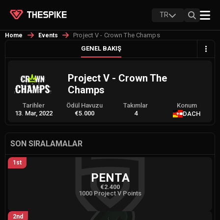
TR
Project V - Crown The Champs
Home
Events
GENEL BAKIŞ
Project V - Crown The
Champs
Tarihler
Ödül Havuzu
Takımlar
Konum
13. Mar, 2022
€5.000
4
DACH
SON SIRALAMALAR
1st
PENTA
€2.400
1000 Project V Points
2nd