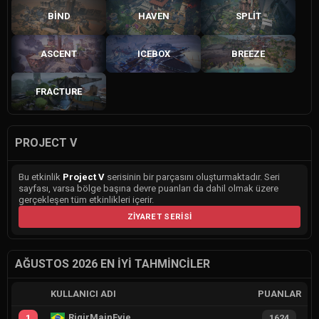
BIND
HAVEN
SPLIT
ASCENT
ICEBOX
BREEZE
FRACTURE
PROJECT V
Bu etkinlik
Project V
serisinin bir parçasını oluşturmaktadır. Seri
sayfası, varsa bölge başına devre puanları da dahil olmak üzere
gerçekleşen tüm etkinlikleri içerir.
ZIYARET SERISI
AĞUSTOS 2026 EN İYI TAHMINCILER
KULLANICI ADI
PUANLAR
RiqirMainEvie
1
1624