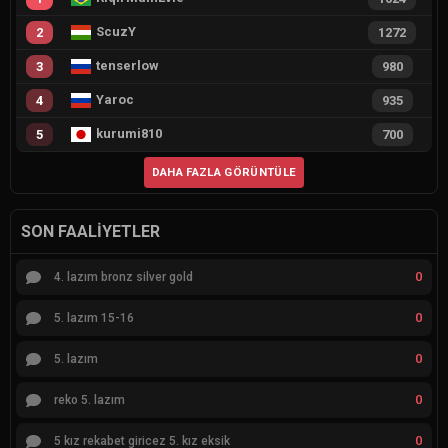
ScuzY
2
1272
tenserlow
3
980
Yaroc
4
935
kurumi810
5
700
DAHA FAZLA GÖRÜNTÜLE
SON FAALIYETLER
0
4. lazım bronz silver gold
0
5. lazım 15-16
0
5. lazım
0
reko 5. lazım
0
5 kız rekabet giricez 5. kız eksik