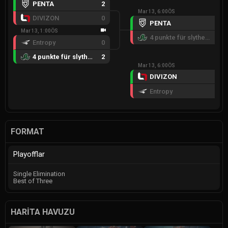
PENTA
2
Mar 13, 6:00ÖS
DIVIZON
0
PENTA
2
Mar 13, 1:00ÖS
4 punkte für slytheriN
1
Entropy
0
4 punkte für slytheriN
2
Mar 13, 6:00ÖS
DIVIZON
2
Entropy
0
FORMAT
Playofflar
Single Elimination
Best of Three
HARITA HAVUZU