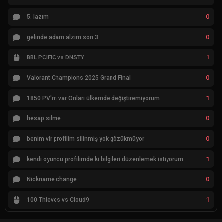
0
5. lazım
0
gelınde adam alzım son 3
1
BBL PCIFIC vs DNSTY
0
Valorant Champions 2025 Grand Final
1
1850 PV'm var Onları ülkemde değiştiremiyorum
0
hesap silme
0
benim vlr profilim silinmiş yok gözükmüyor
1
kendi oyuncu profilimde ki bilgileri düzenlemek istiyorum
0
Nickname change
1
100 Thieves vs Cloud9