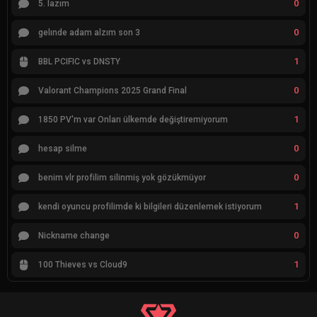
0
5. lazım
0
gelınde adam alzım son 3
1
BBL PCIFIC vs DNSTY
0
Valorant Champions 2025 Grand Final
1
1850 PV'm var Onları ülkemde değiştiremiyorum
0
hesap silme
0
benim vlr profilim silinmiş yok gözükmüyor
1
kendi oyuncu profilimde ki bilgileri düzenlemek istiyorum
0
Nickname change
1
100 Thieves vs Cloud9