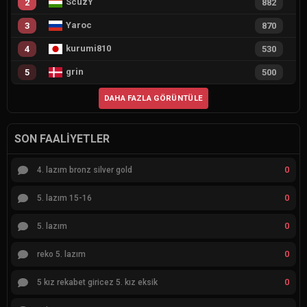
ScuzY
2
882
Yaroc
3
870
kurumi810
4
530
grin
5
500
DAHA FAZLA GÖRÜNTÜLE
SON FAALIYETLER
0
4. lazım bronz silver gold
0
5. lazım 15-16
0
5. lazım
0
reko 5. lazım
0
5 kız rekabet giricez 5. kız eksik