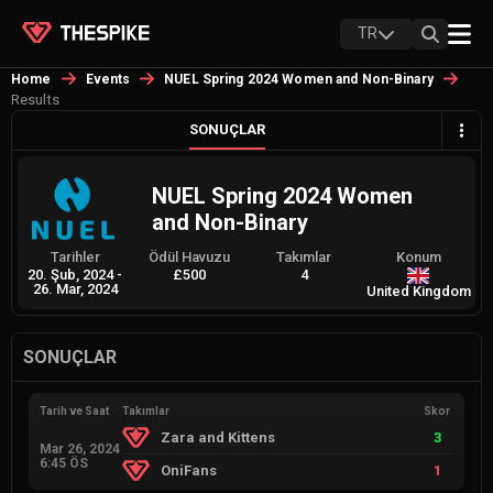
TR
Home
Events
NUEL Spring 2024 Women and Non-Binary
Results
SONUÇLAR
NUEL Spring 2024 Women
and Non-Binary
Tarihler
Ödül Havuzu
Takımlar
Konum
20. Şub, 2024
-
£500
4
26. Mar, 2024
United Kingdom
SONUÇLAR
Tarih ve Saat
Takımlar
Skor
Zara and Kittens
3
Mar 26, 2024
6:45 ÖS
OniFans
1