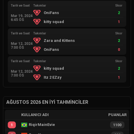
Tarih ve Saat
Takımlar
Skor
OniFans
2
Mar 19, 2024
6:45 ÖS
kitty squad
1
Tarih ve Saat
Takımlar
Skor
Zara and Kittens
2
Mar 12, 2024
7:00 ÖS
OniFans
0
Tarih ve Saat
Takımlar
Skor
kitty squad
2
Mar 12, 2024
7:00 ÖS
Itz 2 EZzy
1
AĞUSTOS 2026 EN İYI TAHMINCILER
KULLANICI ADI
PUANLAR
RiqirMainEvie
1
1100