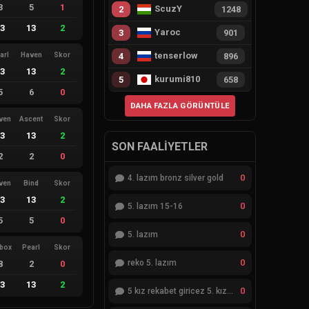
3
5
1
ScuzY
2
1248
13
13
2
Yaroc
3
901
tenserlow
arl
Haven
Skor
4
896
13
13
2
kurumi810
5
658
5
6
0
DAHA FAZLA GÖRÜNTÜLE
ven
Ascent
Skor
13
13
2
SON FAALIYETLER
2
2
0
0
4. lazım bronz silver gold
ven
Bind
Skor
13
13
2
0
5. lazım 15-16
5
5
0
0
5. lazım
ebox
Pearl
Skor
0
reko 5. lazım
8
2
0
13
13
2
0
5 kız rekabet giricez 5. kız eksik