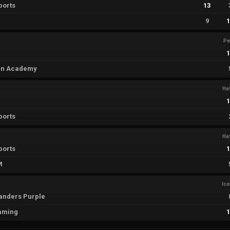
ports
13
9
Pe
án Academy
Ha
ports
Ha
ports
M
Ic
nders Purple
aming