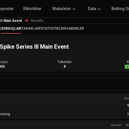
eşmeler
Etkinlikler
Makaleler
Data
Betting S
Results
II Main Event
Ş
SONUÇLAR
TAKIMLAR
İSTATISTIKLER
HABERLER
ike Series III Main Event
vuzu
Takımlar
K
000
8
As
aming
Ascent
B