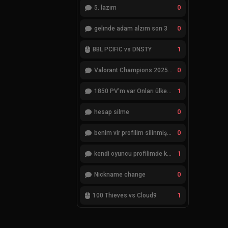
0
5. lazım
0
gelınde adam alzım son 3
1
BBL PCIFIC vs DNSTY
0
Valorant Champions 2025 Grand Final
1
1850 PV'm var Onları ülkemde değiştiremiyorum
0
hesap silme
0
benim vlr profilim silinmiş yok gözükmüyor
1
kendi oyuncu profilimde ki bilgileri düzenlemek istiyorum
0
Nickname change
1
100 Thieves vs Cloud9