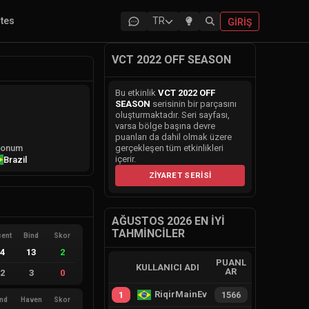
ites
TR
GIRIŞ
VCT 2022 OFF SEASON
Bu etkinlik
VCT 2022 OFF
SEASON
serisinin bir parçasını
oluşturmaktadır. Seri sayfası,
varsa bölge başına devre
puanları da dahil olmak üzere
onum
gerçekleşen tüm etkinlikleri
içerir.
Brazil
ZIYARET SERISI
AĞUSTOS 2026 EN İYI
TAHMINCILER
cent
Bind
Skor
14
13
2
PUANL
KULLANICI ADI
AR
12
3
0
RiqirMainEvie
1
1566
ind
Haven
Skor