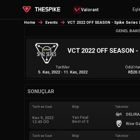
Eşl
Valorant
Home
Events
VCT 2022 OFF SEASON - Spike Series I
GENEL BAKI
VCT 2022 OFF SEASON - Sp
Tarihler
Ödül Ha
5. Kas, 2022
-
11. Kas, 2022
R$20.
SONUÇLAR
Tarih ve Saat
Bilgi
Takımlar
DELIRA
Kas 9, 2022
Yarı Final
12:45 ÖÖ
Best of 3
Rise G
Tarih ve Saat
Bilgi
Takımlar