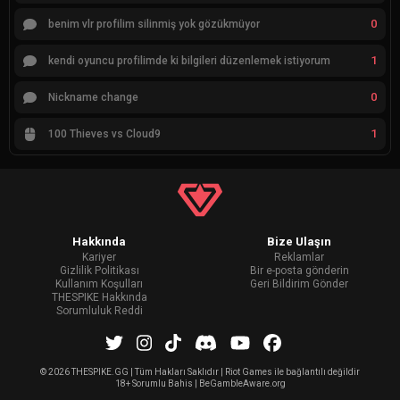
0
benim vlr profilim silinmiş yok gözükmüyor
1
kendi oyuncu profilimde ki bilgileri düzenlemek istiyorum
0
Nickname change
1
100 Thieves vs Cloud9
Hakkında
Bize Ulaşın
Kariyer
Reklamlar
Gizlilik Politikası
Bir e-posta gönderin
Kullanım Koşulları
Geri Bildirim Gönder
THESPIKE Hakkında
Sorumluluk Reddi
©
2026 THESPIKE.GG | Tüm Hakları Saklıdır | Riot Games ile bağlantılı değildir
18+ Sorumlu Bahis | BeGambleAware.org