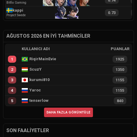
0.74
1
Bitfix Gaming
kappi
0.73
1
Project Swede
AĞUSTOS 2026 EN İYI TAHMINCILER
KULLANICI ADI
PUANLAR
RiqirMainEvie
1
1925
ScuzY
2
1350
kurumi810
3
1155
Yaroc
4
1155
tenserlow
5
840
DAHA FAZLA GÖRÜNTÜLE
SON FAALIYETLER