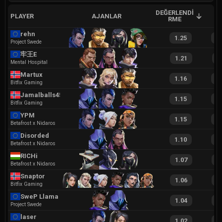
DEĞERLENDI
PLAYER
AJANLAR
A
RME
rehn
1.25
2
Project Swede
牢王E
1.21
2
Mental Hospital
Martux
1.16
2
Bitfix Gaming
Jamalballs45
1.15
2
Bitfix Gaming
YPM
1.15
2
Betafrost x Nidaros
Disorded
1.10
2
Betafrost x Nidaros
RICHi
1.07
2
Betafrost x Nidaros
Snaptor
1.06
1
Bitfix Gaming
SweP Llama
1.04
2
Project Swede
laser
1.02
2