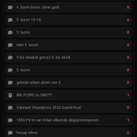
0
4. lazım bronz silver gold
0
5. lazım 15-16
0
5. lazım
0
reko 5. lazım
0
5 kız rekabet giricez 5. kız eksik
0
5. lazım
0
gelınde adam alzım son 3
1
BBL PCIFIC vs DNSTY
0
Valorant Champions 2025 Grand Final
1
1850 PV'm var Onları ülkemde değiştiremiyorum
0
hesap silme