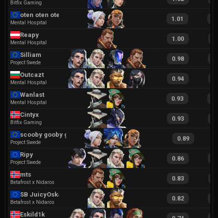
Bitfix Gaming
oten oten oten
1.01
2
Mental Hospital
Reapy
1.00
1
Mental Hospital
Silliam
0.98
1
Project Swede
Outcazt
0.94
1
Mental Hospital
Wanlast
0.93
1
Mental Hospital
Cintyx
0.93
1
Bitfix Gaming
scooby gooby goo
0.89
Project Swede
Ripy
0.86
1
Project Swede
mts
0.83
1
Betafrost x Nidaros
SB JuicyOskar
0.82
1
Betafrost x Nidaros
Eskild1k