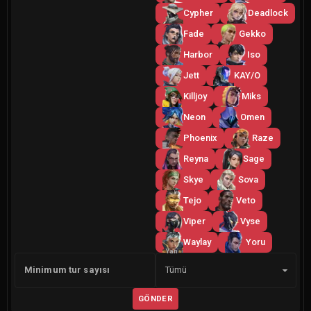
Cypher
Deadlock
Fade
Gekko
Harbor
Iso
Jett
KAY/O
Killjoy
Miks
Neon
Omen
Phoenix
Raze
Reyna
Sage
Skye
Sova
Tejo
Veto
Viper
Vyse
Waylay
Yoru
Yan
Minimum tur sayısı
Tümü
GÖNDER