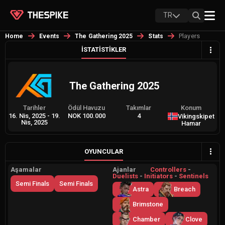
TR
Players
Home
Events
The Gathering 2025
Stats
İSTATISTIKLER
The Gathering 2025
Tarihler
Ödül Havuzu
Takımlar
Konum
16. Nis, 2025
-
19.
NOK 100.000
4
Vikingskipet
Nis, 2025
Hamar
OYUNCULAR
Aşamalar
Ajanlar
Controllers
-
Duelists
-
Initiators
-
Sentinels
Semi Finals
Semi Finals
Astra
Breach
Brimstone
Chamber
Clove