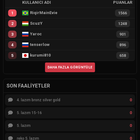
KULLANICI ADI
PUANLAR
RiqirMainEvie
1
1566
ScuzY
2
1248
Yaroc
3
901
tenserlow
4
896
kurumi810
5
658
DAHA FAZLA GÖRÜNTÜLE
SON FAALIYETLER
0
4. lazım bronz silver gold
0
5. lazım 15-16
0
5. lazım
0
reko 5. lazım