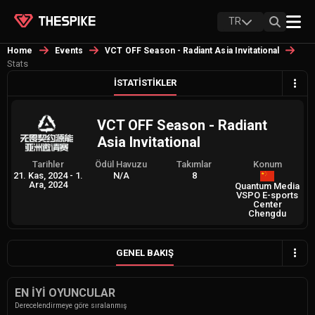
TR
Home
Events
VCT OFF Season - Radiant Asia Invitational
Stats
İSTATISTIKLER
VCT OFF Season - Radiant
Asia Invitational
Tarihler
Ödül Havuzu
Takımlar
Konum
21. Kas, 2024
-
1.
N/A
8
Ara, 2024
Quantum Media
VSPO E-sports
Center
Chengdu
GENEL BAKIŞ
EN İYI OYUNCULAR
Derecelendirmeye göre sıralanmış