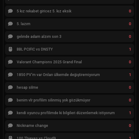
0
5 kız rekabet giricez 5. kız eksik
0
5. lazım
0
gelınde adam alzım son 3
1
BBL PCIFIC vs DNSTY
0
Valorant Champions 2025 Grand Final
1
1850 PV'm var Onları ülkemde değiştiremiyorum
0
hesap silme
0
benim vlr profilim silinmiş yok gözükmüyor
1
kendi oyuncu profilimde ki bilgileri düzenlemek istiyorum
0
Nickname change
1
100 Thieves vs Cloud9