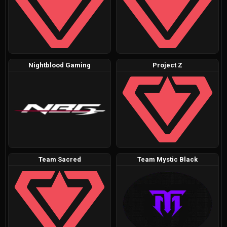
Nightblood Gaming
Project Z
Team Sacred
Team Mystic Black