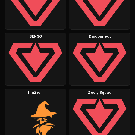
SENSO
Disconnect
IlluZion
Zesty Squad