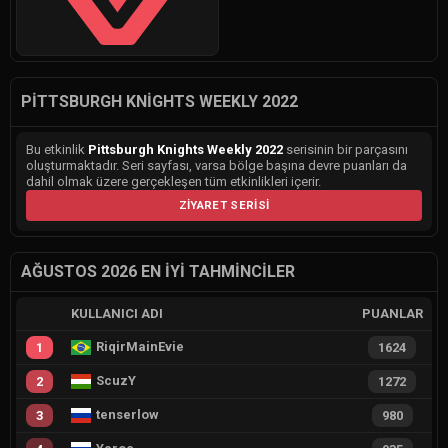
PITTSBURGH KNIGHTS WEEKLY 2022
Bu etkinlik
Pittsburgh Knights Weekly 2022
serisinin bir parçasını
oluşturmaktadır. Seri sayfası, varsa bölge başına devre puanları da
dahil olmak üzere gerçekleşen tüm etkinlikleri içerir.
ZIYARET SERISI
AĞUSTOS 2026 EN İYI TAHMINCILER
KULLANICI ADI
PUANLAR
RiqirMainEvie
1
1624
ScuzY
2
1272
tenserlow
3
980