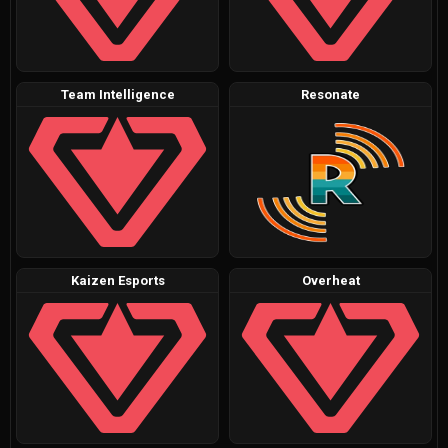
Team Intelligence
Resonate
Kaizen Esports
Overheat