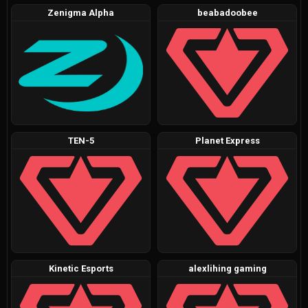
Zenigma Alpha
beabadoobee
TEN-5
Planet Express
Kinetic Esports
alexlihing gaming