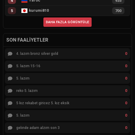
Yaroc
4
935
kurumi810
5
700
DAHA FAZLA GÖRÜNTÜLE
SON FAALIYETLER
0
4. lazım bronz silver gold
0
5. lazım 15-16
0
5. lazım
0
reko 5. lazım
0
5 kız rekabet giricez 5. kız eksik
0
5. lazım
0
gelınde adam alzım son 3