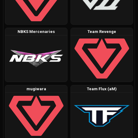
NBKS Mercenaries
Team Revenge
mugiwara
Team Flux (aM)