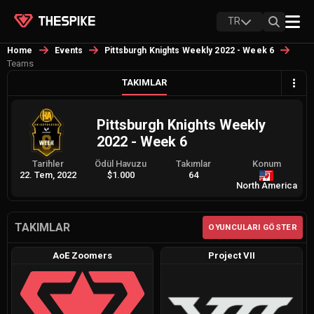
TR
Home
Events
Pittsburgh Knights Weekly 2022 - Week 6
Teams
TAKIMLAR
Pittsburgh Knights Weekly
2022 - Week 6
Tarihler
Ödül Havuzu
Takımlar
Konum
22. Tem, 2022
$1.000
64
North America
TAKIMLAR
OYUNCULARI GÖSTER
AoE Zoomers
Project VII