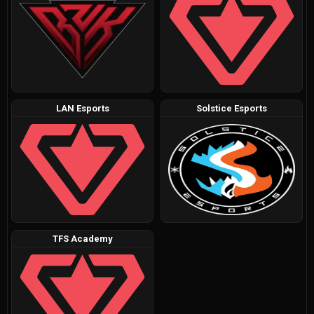
LAN Esports
Solstice Esports
TFS Academy