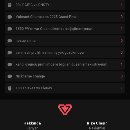
1
BBL PCIFIC vs DNSTY
0
Valorant Champions 2025 Grand Final
1
1850 PV'm var Onları ülkemde değiştiremiyorum
0
hesap silme
0
benim vlr profilim silinmiş yok gözükmüyor
1
kendi oyuncu profilimde ki bilgileri düzenlemek istiyorum
0
Nickname change
1
100 Thieves vs Cloud9
Hakkında
Bize Ulaşın
Kariyer
Reklamlar