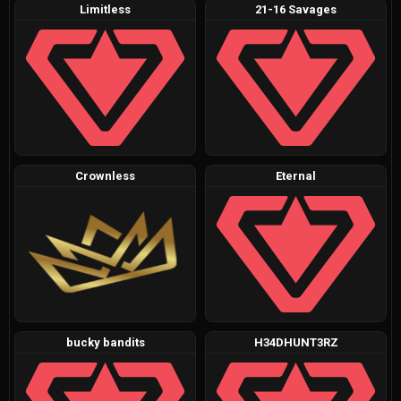
Limitless
21-16 Savages
Crownless
Eternal
bucky bandits
H34DHUNT3RZ