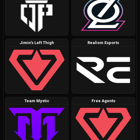
Jimin's Left Thigh
Realism Esports
Team Mystic
Free Agents