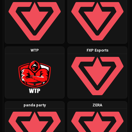
WTP
FXP Esports
panda party
ZERA