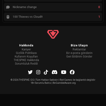
0
Nickname change
1
100 Thieves vs Cloud9
Hakkında
Bize Ulaşın
Kariyer
Reklamlar
Gizlilik Politikası
Bir e-posta gönderin
Kullanım Koşulları
Geri Bildirim Gönder
THESPIKE Hakkında
Sorumluluk Reddi
©
2026 THESPIKE.GG | Tüm Hakları Saklıdır | Riot Games ile bağlantılı değildir
18+ Sorumlu Bahis | BeGambleAware.org