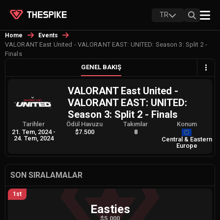
TR
Home
Events
VALORANT East United - VALORANT EAST: UNITED: Season 3: Split 2 -
Finals
GENEL BAKIŞ
VALORANT East United -
VALORANT EAST: UNITED:
Season 3: Split 2 - Finals
Tarihler
Ödül Havuzu
Takımlar
Konum
21. Tem, 2024
-
$7.500
8
24. Tem, 2024
Central & Eastern
Europe
SON SIRALAMALAR
1st
Easties
$5.000