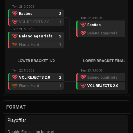
Tem 21, 3:00ÖS
Easties
2
Tem 22, 3:00ÖS
VCL REJECTS 2.0
1
Easties
2
Tem 21, 5:30ÖS
BalenciagaBriefs
1
BalenciagaBriefs
2
Flame Hard
1
LOWER BRACKET 1/2
LOWER BRACKET FINAL
Tem 22, 5:30ÖS
Tem 23, 3:00ÖS
VCL REJECTS 2.0
2
BalenciagaBriefs
2
Flame Hard
1
VCL REJECTS 2.0
3
FORMAT
Playofflar
Double-Elimination bracket