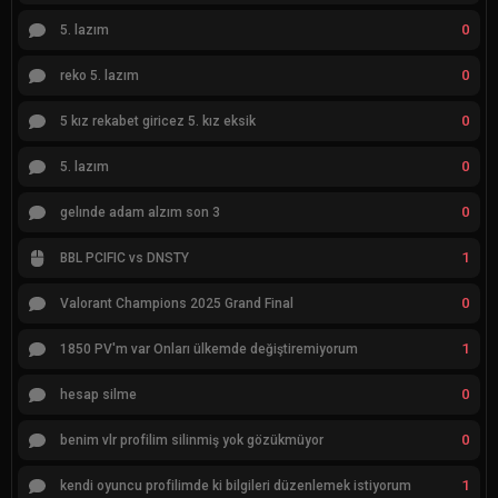
0
5. lazım
0
reko 5. lazım
0
5 kız rekabet giricez 5. kız eksik
0
5. lazım
0
gelınde adam alzım son 3
1
BBL PCIFIC vs DNSTY
0
Valorant Champions 2025 Grand Final
1
1850 PV'm var Onları ülkemde değiştiremiyorum
0
hesap silme
0
benim vlr profilim silinmiş yok gözükmüyor
1
kendi oyuncu profilimde ki bilgileri düzenlemek istiyorum