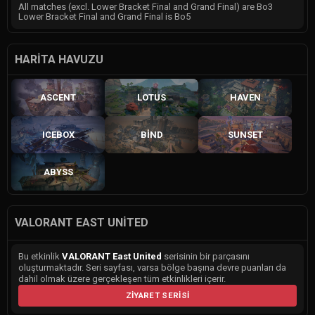
All matches (excl. Lower Bracket Final and Grand Final) are Bo3
Lower Bracket Final and Grand Final is Bo5
HARITA HAVUZU
ASCENT
LOTUS
HAVEN
ICEBOX
BIND
SUNSET
ABYSS
VALORANT EAST UNITED
Bu etkinlik
VALORANT East United
serisinin bir parçasını
oluşturmaktadır. Seri sayfası, varsa bölge başına devre puanları da
dahil olmak üzere gerçekleşen tüm etkinlikleri içerir.
ZIYARET SERISI