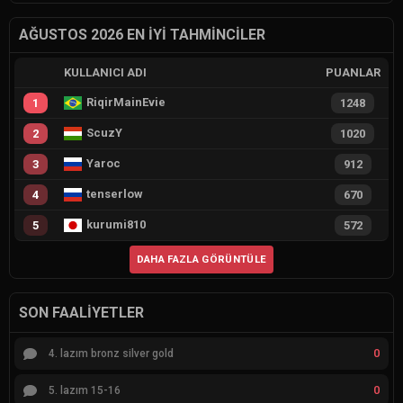
AĞUSTOS 2026 EN İYI TAHMINCILER
KULLANICI ADI
PUANLAR
RiqirMainEvie
1
1248
ScuzY
2
1020
Yaroc
3
912
tenserlow
4
670
kurumi810
5
572
DAHA FAZLA GÖRÜNTÜLE
SON FAALIYETLER
0
4. lazım bronz silver gold
0
5. lazım 15-16