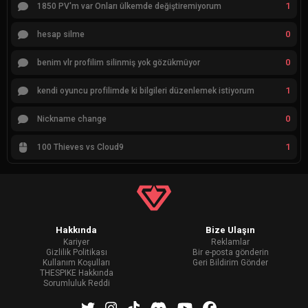
1
1850 PV'm var Onları ülkemde değiştiremiyorum
0
hesap silme
0
benim vlr profilim silinmiş yok gözükmüyor
1
kendi oyuncu profilimde ki bilgileri düzenlemek istiyorum
0
Nickname change
1
100 Thieves vs Cloud9
Hakkında
Bize Ulaşın
Kariyer
Reklamlar
Gizlilik Politikası
Bir e-posta gönderin
Kullanım Koşulları
Geri Bildirim Gönder
THESPIKE Hakkında
Sorumluluk Reddi