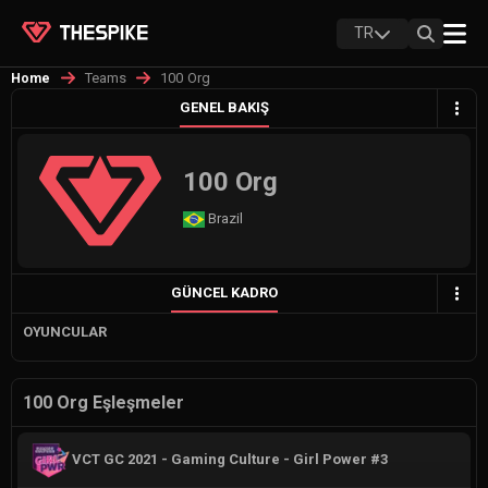
TR
Teams
100 Org
Home
GENEL BAKIŞ
100 Org
Brazil
GÜNCEL KADRO
OYUNCULAR
100 Org Eşleşmeler
VCT GC 2021 - Gaming Culture - Girl Power #3