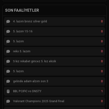
SON FAALIYETLER
0
4. lazım bronz silver gold
0
5. lazım 15-16
0
5. lazım
0
reko 5. lazım
0
5 kız rekabet giricez 5. kız eksik
0
5. lazım
0
gelınde adam alzım son 3
1
BBL PCIFIC vs DNSTY
0
Valorant Champions 2025 Grand Final