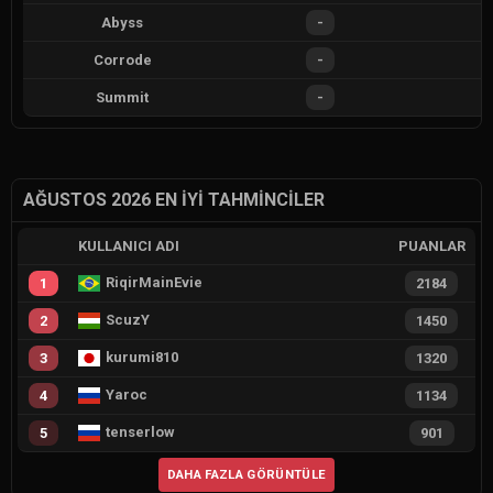
Abyss
-
Corrode
-
Summit
-
AĞUSTOS 2026 EN İYI TAHMINCILER
KULLANICI ADI
PUANLAR
RiqirMainEvie
1
2184
ScuzY
2
1450
kurumi810
3
1320
Yaroc
4
1134
tenserlow
5
901
DAHA FAZLA GÖRÜNTÜLE