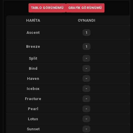
TABLO GÖRÜNÜMÜ
GRAFIK GÖRÜNÜMÜ
HARITA
OYNANDI
Ascent
1
Breeze
1
Split
-
Bind
-
Haven
-
Icebox
-
Fracture
-
Pearl
-
Lotus
-
Sunset
-