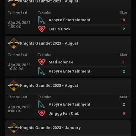
Knights Gauntlet 2023 - August
Tarih ve Saat
Takımlar
Skor
Aspyre Entertainment
0
Ağu 29, 2023
1:00 ÖÖ
Let us Cook
2
Knights Gauntlet 2023 - August
Tarih ve Saat
Takımlar
Skor
Mad science
1
Ağu 28, 2023
10:30 ÖS
Aspyre Entertainment
2
Knights Gauntlet 2023 - August
Tarih ve Saat
Takımlar
Skor
Aspyre Entertainment
2
Ağu 28, 2023
8:00 ÖS
Jinggg Fan Club
0
Knights Gauntlet 2023 - January