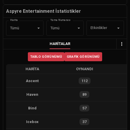
Aspyre Entertainment İstatistikler
Harita
Yama Numarası
Etkinlikler
Tümü
Tümü
HARITALAR
TABLO GÖRÜNÜMÜ
GRAFIK GÖRÜNÜMÜ
HARITA
OYNANDI
Ascent
112
Haven
89
Bind
57
Icebox
37