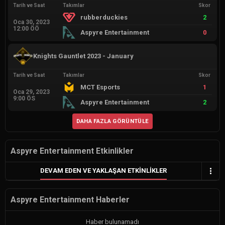
Tarih ve Saat
Takımlar
Skor
rubberduckies
2
Oca 30, 2023
12:00 ÖÖ
Aspyre Entertainment
0
Knights Gauntlet 2023 - January
Tarih ve Saat
Takımlar
Skor
MCT Esports
1
Oca 29, 2023
9:00 ÖS
Aspyre Entertainment
2
DAHA FAZLA GÖRÜNTÜLE
Aspyre Entertainment Etkinlikler
DEVAM EDEN VE YAKLAŞAN ETKINLIKLER
Aspyre Entertainment Haberler
Haber bulunamadı