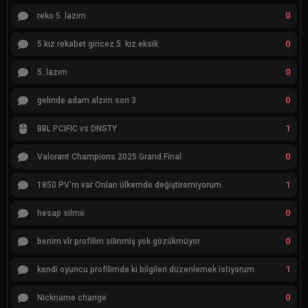
0
reko 5. lazım
0
5 kız rekabet giricez 5. kız eksik
0
5. lazım
0
gelınde adam alzım son 3
1
BBL PCIFIC vs DNSTY
0
Valorant Champions 2025 Grand Final
1
1850 PV'm var Onları ülkemde değiştiremiyorum
0
hesap silme
0
benim vlr profilim silinmiş yok gözükmüyor
1
kendi oyuncu profilimde ki bilgileri düzenlemek istiyorum
0
Nickname change