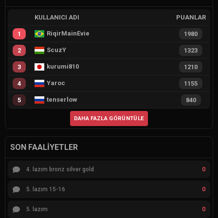
KULLANICI ADI
PUANLAR
RiqirMainEvie
1
1980
ScuzY
2
1323
kurumi810
3
1210
Yaroc
4
1155
tenserlow
5
840
DAHA FAZLA GÖRÜNTÜLE
SON FAALIYETLER
0
4. lazım bronz silver gold
0
5. lazım 15-16
0
5. lazım