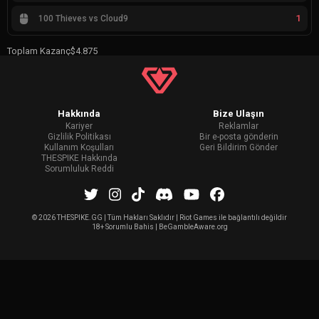
1
100 Thieves vs Cloud9
Toplam Kazanç
$4.875
Hakkında
Bize Ulaşın
Kariyer
Reklamlar
Gizlilik Politikası
Bir e-posta gönderin
Kullanım Koşulları
Geri Bildirim Gönder
THESPIKE Hakkında
Sorumluluk Reddi
©
2026 THESPIKE.GG | Tüm Hakları Saklıdır | Riot Games ile bağlantılı değildir
18+ Sorumlu Bahis | BeGambleAware.org