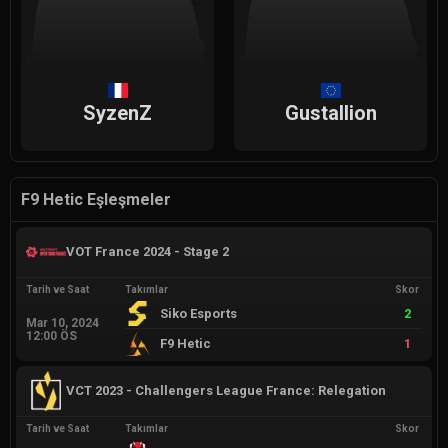
SyzenZ
Gustallion
F9 Hetic Eşleşmeler
VOT France 2024 - Stage 2
Tarih ve Saat
Takımlar
Skor
Siko Esports
2
Mar 10, 2024
12:00 ÖS
F9 Hetic
1
VCT 2023 - Challengers League France: Relegation
Tarih ve Saat
Takımlar
Skor