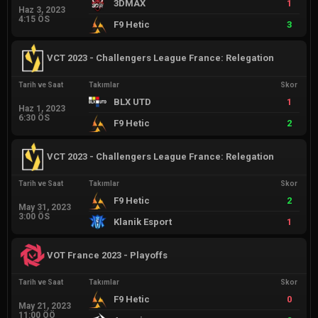
3DMAX
1
Haz 3, 2023
4:15 ÖS
F9 Hetic
3
VCT 2023 - Challengers League France: Relegation
Tarih ve Saat
Takımlar
Skor
BLX UTD
1
Haz 1, 2023
6:30 ÖS
F9 Hetic
2
VCT 2023 - Challengers League France: Relegation
Tarih ve Saat
Takımlar
Skor
F9 Hetic
2
May 31, 2023
3:00 ÖS
Klanik Esport
1
VOT France 2023 - Playoffs
Tarih ve Saat
Takımlar
Skor
F9 Hetic
0
May 21, 2023
11:00 ÖÖ