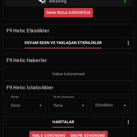
Amazing
2
DAHA FAZLA GÖRÜNTÜLE
F9 Hetic Etkinlikler
DEVAM EDEN VE YAKLAŞAN ETKINLIKLER
F9 Hetic Haberler
Haber bulunamadı
F9 Hetic İstatistikler
Harita
Yama Numarası
Etkinlikler
Tümü
Tümü
HARITALAR
TABLO GÖRÜNÜMÜ
GRAFIK GÖRÜNÜMÜ