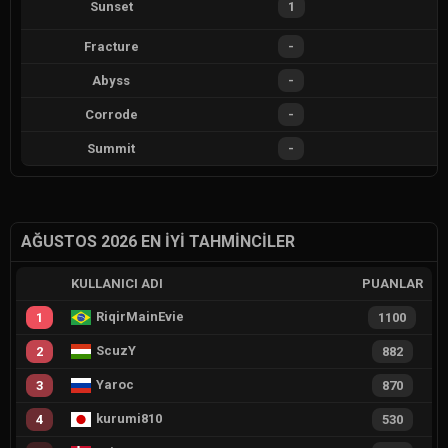
Sunset
1
Fracture
-
Abyss
-
Corrode
-
Summit
-
AĞUSTOS 2026 EN İYI TAHMINCILER
KULLANICI ADI
PUANLAR
RiqirMainEvie
1
1100
ScuzY
2
882
Yaroc
3
870
kurumi810
4
530