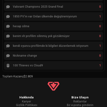
0
Valorant Champions 2025 Grand Final
1
1850 PV'm var Onları ülkemde değiştiremiyorum
0
hesap silme
0
benim vlr profilim silinmiş yok gözükmüyor
1
kendi oyuncu profilimde ki bilgileri düzenlemek istiyorum
0
Nickname change
1
100 Thieves vs Cloud9
Toplam Kazanç
$2.809
Hakkında
Bize Ulaşın
Kariyer
Reklamlar
Gizlilik Politikası
Bir e-posta gönderin