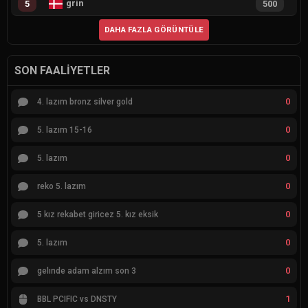
grin
5
500
DAHA FAZLA GÖRÜNTÜLE
SON FAALIYETLER
0
4. lazım bronz silver gold
0
5. lazım 15-16
0
5. lazım
0
reko 5. lazım
0
5 kız rekabet giricez 5. kız eksik
0
5. lazım
0
gelınde adam alzım son 3
1
BBL PCIFIC vs DNSTY