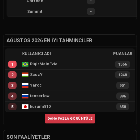
Corrode
-
Summit
-
AĞUSTOS 2026 EN İYI TAHMINCILER
KULLANICI ADI
PUANLAR
RiqirMainEvie
1
1566
ScuzY
2
1248
Yaroc
3
901
tenserlow
4
896
kurumi810
5
658
DAHA FAZLA GÖRÜNTÜLE
SON FAALIYETLER