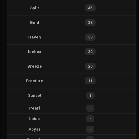
Split
45
Bind
38
Haven
38
Icebox
30
Breeze
20
Fracture
11
Sunset
1
Pearl
-
Lotus
-
Abyss
-