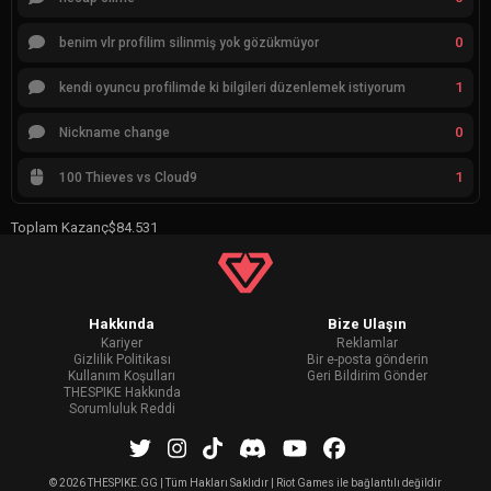
0
benim vlr profilim silinmiş yok gözükmüyor
1
kendi oyuncu profilimde ki bilgileri düzenlemek istiyorum
0
Nickname change
1
100 Thieves vs Cloud9
Toplam Kazanç
$84.531
Hakkında
Bize Ulaşın
Kariyer
Reklamlar
Gizlilik Politikası
Bir e-posta gönderin
Kullanım Koşulları
Geri Bildirim Gönder
THESPIKE Hakkında
Sorumluluk Reddi
©
2026 THESPIKE.GG | Tüm Hakları Saklıdır | Riot Games ile bağlantılı değildir