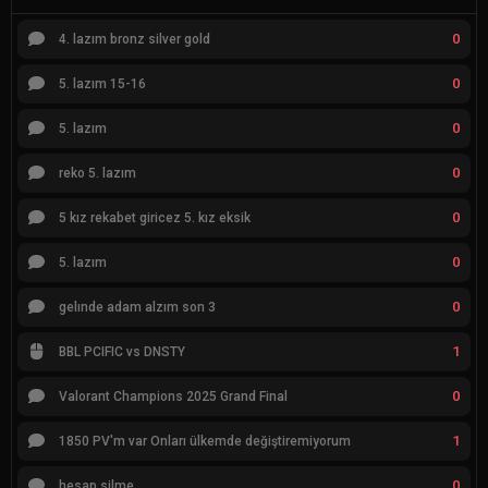
0
4. lazım bronz silver gold
0
5. lazım 15-16
0
5. lazım
0
reko 5. lazım
0
5 kız rekabet giricez 5. kız eksik
0
5. lazım
0
gelınde adam alzım son 3
1
BBL PCIFIC vs DNSTY
0
Valorant Champions 2025 Grand Final
1
1850 PV'm var Onları ülkemde değiştiremiyorum
0
hesap silme