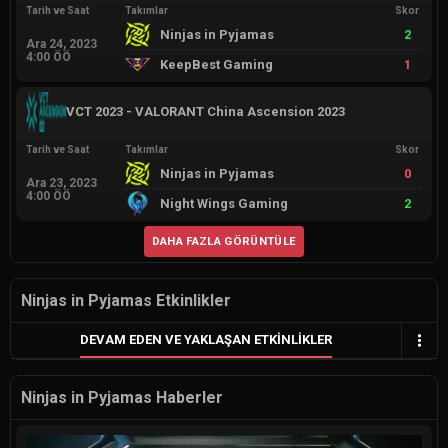
Tarih ve Saat
Takımlar
Skor
Ninjas in Pyjamas
2
Ara 24, 2023
4:00 ÖÖ
KeepBest Gaming
1
VCT 2023 - VALORANT China Ascension 2023
Tarih ve Saat
Takımlar
Skor
Ninjas in Pyjamas
0
Ara 23, 2023
4:00 ÖÖ
Night Wings Gaming
2
DAHA FAZLA GÖRÜNTÜLE
Ninjas in Pyjamas Etkinlikler
DEVAM EDEN VE YAKLAŞAN ETKINLIKLER
Ninjas in Pyjamas Haberler