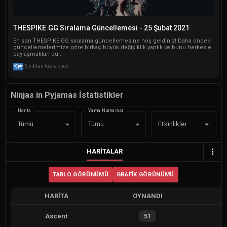
THESPIKE.GG Sıralama Güncellemesi - 25 Şubat 2021
En son THESPIKE.GG sıralama güncellemesine hoş geldiniz! Daha önceki
güncellemelerimize göre birkaç büyük değişiklik yaptık ve bunu herkesle
paylaşmaktan bü...
5 yıldan fazla önce
Ninjas in Pyjamas İstatistikler
Harita
Yama Numarası
Etkinlikler
Tümü
Tümü
HARITALAR
TABLO GÖRÜNÜMÜ
GRAFIK GÖRÜNÜMÜ
HARITA
OYNANDI
Ascent
51