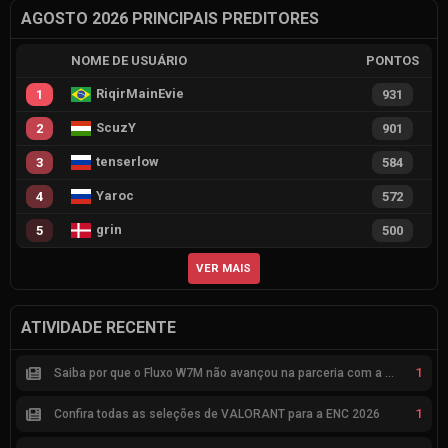
AGOSTO 2026 PRINCIPAIS PREDITORES
NOME DE USUÁRIO
PONTOS
RiqirMainEvie
1
931
ScuzY
2
901
tenserlow
3
584
Yaroc
4
572
grin
5
500
VER MAIS
ATIVIDADE RECENTE
1
Saiba por que o Fluxo W7M não avançou na parceria com a Riot
1
Confira todas as seleções de VALORANT para a ENC 2026