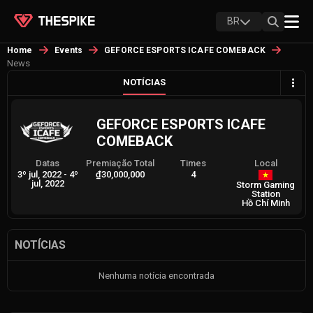
BR
Home
Events
GEFORCE ESPORTS ICAFE COMEBACK
News
NOTÍCIAS
GEFORCE ESPORTS ICAFE
COMEBACK
Datas
Premiação Total
Times
Local
3º jul, 2022
-
4º
₫30,000,000
4
jul, 2022
Storm Gaming
Station
Hồ Chí Minh
NOTÍCIAS
Nenhuma notícia encontrada