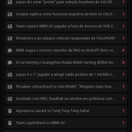
1
aspas diz estar “pronto” para seleção brasileira de VALORANT
1
Usuário explica como funciona esquema de bets no VALORANT
1
Team Liquid e MIBR GC jogarão a Fase de Acesso do VCB 2026
1
Streamers e pro players criticam ranqueadas de VALORANT
0
MIBR segue o mesmo caminho da RRQ no Kickoff? Bom começo, mas risco de eliminação hoje
0
Xi Lai Gaming x Guangzhou Huadu Bilibili Gaming (Bilibili Gaming)
1
aspas é o 1º jogador a atingir saldo positivo de 1 mil kills no VCT
1
f0rsaken critica Brasil no VALORANT: “Ninguém mais leva a sério”
1
Acertado com KRÜ, Saadhak se envolve em polêmica com keznit
1
Agropesca Jacaré vs Tung Tung Tung Sahur
1
Team Liquid Brazil vs MIBR GC