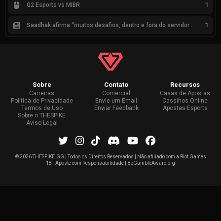
1
G2 Esports vs MIBR
1
Saadhak afirma “muitos desafios, dentro e fora do servidor” sobre a jornada até a classificação
Sobre
Contato
Recursos
Carreiras
Comercial
Casas de Apostas
Política de Privacidade
Envie um Email
Cassinos Online
Termos de Uso
Enviar Feedback
Apostas Esports
Sobre o THESPIKE
Aviso Legal
©
2026 THESPIKE.GG | Todos os Direitos Reservados | Não afiliado com a Riot Games
18+ Aposte com Responsabilidade | BeGambleAware.org