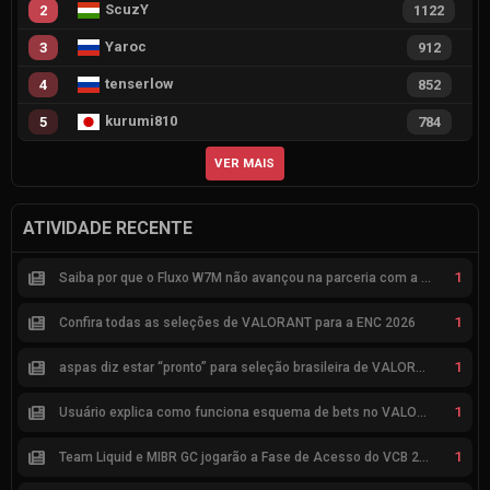
ScuzY
2
1122
Yaroc
3
912
tenserlow
4
852
kurumi810
5
784
VER MAIS
ATIVIDADE RECENTE
1
Saiba por que o Fluxo W7M não avançou na parceria com a Riot
1
Confira todas as seleções de VALORANT para a ENC 2026
1
aspas diz estar “pronto” para seleção brasileira de VALORANT
1
Usuário explica como funciona esquema de bets no VALORANT
1
Team Liquid e MIBR GC jogarão a Fase de Acesso do VCB 2026