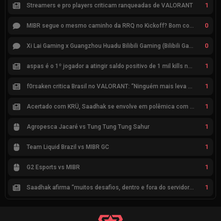
1
Streamers e pro players criticam ranqueadas de VALORANT
0
MIBR segue o mesmo caminho da RRQ no Kickoff? Bom começo, mas risco de eliminação hoje
0
Xi Lai Gaming x Guangzhou Huadu Bilibili Gaming (Bilibili Gaming)
1
aspas é o 1º jogador a atingir saldo positivo de 1 mil kills no VCT
1
f0rsaken critica Brasil no VALORANT: “Ninguém mais leva a sério”
1
Acertado com KRÜ, Saadhak se envolve em polêmica com keznit
1
Agropesca Jacaré vs Tung Tung Tung Sahur
1
Team Liquid Brazil vs MIBR GC
1
G2 Esports vs MIBR
1
Saadhak afirma “muitos desafios, dentro e fora do servidor” sobre a jornada até a classificação