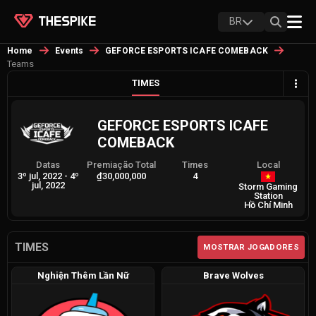
BR
Home
Events
GEFORCE ESPORTS ICAFE COMEBACK
Teams
TIMES
GEFORCE ESPORTS ICAFE
COMEBACK
Datas
Premiação Total
Times
Local
3º jul, 2022
-
4º
₫30,000,000
4
jul, 2022
Storm Gaming
Station
Hồ Chí Minh
TIMES
MOSTRAR JOGADORES
Nghiện Thêm Lần Nữ
Brave Wolves