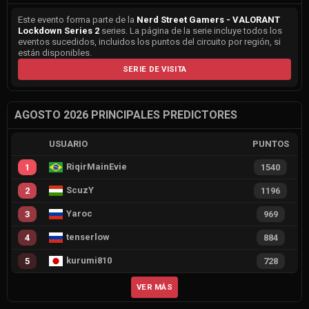
Este evento forma parte de la
Nerd Street Gamers - VALORANT
Lockdown Series 2
series. La página de la serie incluye todos los
eventos sucedidos, incluidos los puntos del circuito por región, si
están disponibles.
SERIE DE VISITA
AGOSTO 2026 PRINCIPALES PREDICTORES
USUARIO
PUNTOS
RiqirMainEvie
1
1540
ScuzY
2
1196
Yaroc
3
969
tenserlow
4
884
kurumi810
5
728
VER MÁS