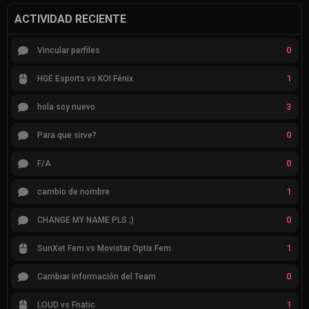
ACTIVIDAD RECIENTE
0
Vincular perfiles
1
HGE Esports vs KOI Fénix
3
hola soy nuevo
0
Para que sirve?
0
F/A
1
cambio de nombre
0
CHANGE MY NAME PLS ;)
1
SunXet Fem vs Movistar Optix Fem
0
Cambiar información del Team
1
LOUD vs Fnatic