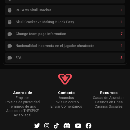
1
RETA vs Skull Cracker
1
Skull Cracker vs Making It Look Easy
7
Change team page information
1
Nacionalidad incorrecta en el jugador cheatcode
3
F/A
Acerca de
Contacto
Recursos
Empleos
Anuncios
Casas de Apuestas
Política de privacidad
Envía un correo
Casinos en Linea
Términos de uso
Enviar Comentarios
Casinos Sociales
Acerca de THESPIKE
Aviso legal